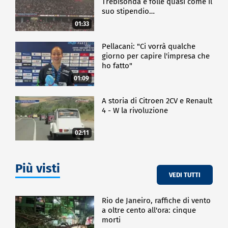
Trebisonda è folle quasi come il
suo stipendio…
01:33
Pellacani: "Ci vorrà qualche
giorno per capire l'impresa che
ho fatto"
01:09
A storia di Citroen 2CV e Renault
4 - W la rivoluzione
02:11
Più visti
VEDI TUTTI
Rio de Janeiro, raffiche di vento
a oltre cento all'ora: cinque
morti