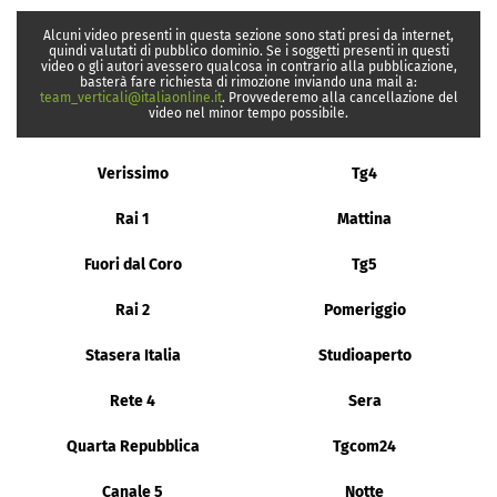
Alcuni video presenti in questa sezione sono stati presi da internet,
quindi valutati di pubblico dominio. Se i soggetti presenti in questi
video o gli autori avessero qualcosa in contrario alla pubblicazione,
basterà fare richiesta di rimozione inviando una mail a:
team_verticali@italiaonline.it
. Provvederemo alla cancellazione del
video nel minor tempo possibile.
Verissimo
Tg4
Rai 1
Mattina
Fuori dal Coro
Tg5
Rai 2
Pomeriggio
Stasera Italia
Studioaperto
Rete 4
Sera
Quarta Repubblica
Tgcom24
Canale 5
Notte