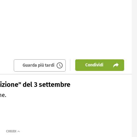
Condividi
Guarda più tardi
izione" del 3 settembre
ne.