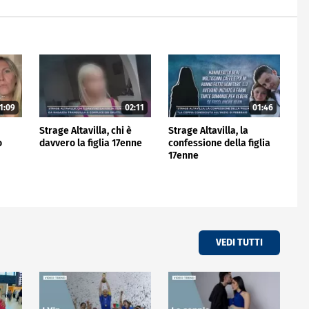
1:09
02:11
01:46
Strage Altavilla, chi è
Strage Altavilla, la
o
davvero la figlia 17enne
confessione della figlia
17enne
VEDI TUTTI