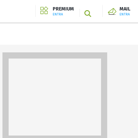
PREMIUM
MAIL
SEARCH
ENTRA
ENTRA
ENTRA