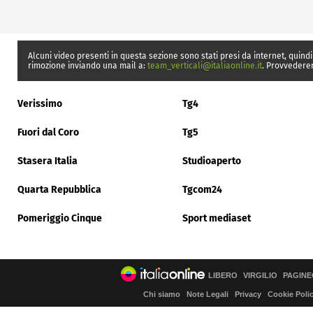
Alcuni video presenti in questa sezione sono stati presi da internet, quindi
rimozione inviando una mail a:
team_verticali@italiaonline.it
. Provvedere
Verissimo
Tg4
Fuori dal Coro
Tg5
Stasera Italia
Studioaperto
Quarta Repubblica
Tgcom24
Pomeriggio Cinque
Sport mediaset
LIBERO
VIRGILIO
PAGINE
Chi siamo
Note Legali
Privacy
Cookie Poli