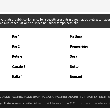
 valutati di pubblico dominio. Se i soggetti presenti in questi video o gli autori av
mo alla cancellazione del video nel minor tempo possibile.
Rai 1
Mattina
Rai 2
Pomeriggio
Rete 4
Sera
Canale 5
Notte
Italia 1
Domani
GIALLE
PAGINEGIALLE SHOP
PGCASA
PAGINEBIANCHE
TUTTOCITTÀ
DILEI
S
© Italiaonline S.p.A. 2026
Direzione e coordinamento 
cy
Preferenze sui cookie
Aiuto