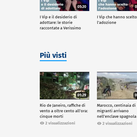
05:20
0
I Vip e il desiderio di
I Vip che hanno scelt
adottare: le storie
l'adozione
raccontate a Verissimo
Più visti
01:29
0
Rio de Janeiro, raffiche di
Marocco, centinaia di
vento a oltre cento all'ora:
migranti arrivano
cinque morti
nell'enclave spagnola
Ceuta
2 visualizzazioni
2 visualizzazioni