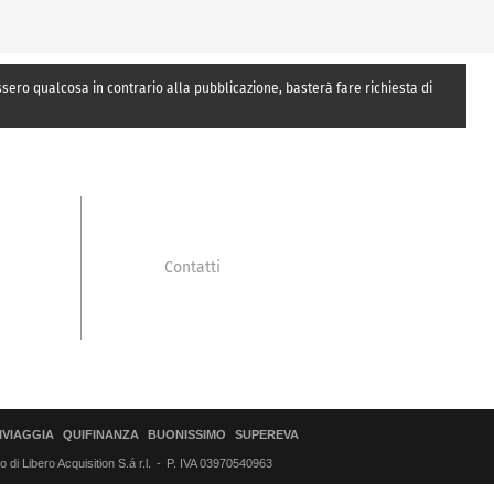
essero qualcosa in contrario alla pubblicazione, basterà fare richiesta di
Contatti
IVIAGGIA
QUIFINANZA
BUONISSIMO
SUPEREVA
di Libero Acquisition S.á r.l.
P. IVA 03970540963