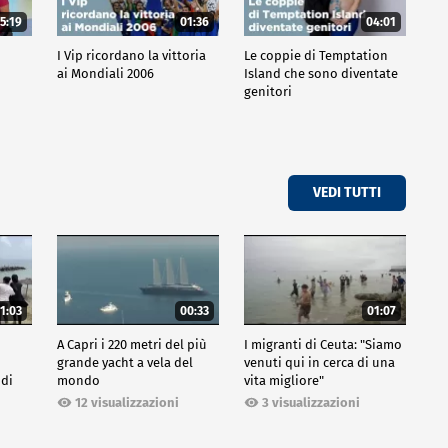
5:19
01:36
04:01
o
I Vip ricordano la vittoria
Le coppie di Temptation
ai Mondiali 2006
Island che sono diventate
genitori
VEDI TUTTI
1:03
00:33
01:07
A Capri i 220 metri del più
I migranti di Ceuta: "Siamo
grande yacht a vela del
venuti qui in cerca di una
 di
mondo
vita migliore"
12 visualizzazioni
3 visualizzazioni