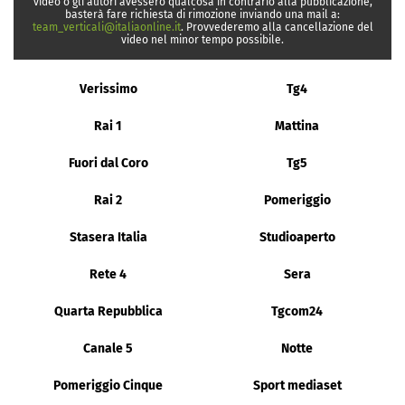
video o gli autori avessero qualcosa in contrario alla pubblicazione,
basterà fare richiesta di rimozione inviando una mail a:
team_verticali@italiaonline.it
. Provvederemo alla cancellazione del
video nel minor tempo possibile.
Verissimo
Tg4
Rai 1
Mattina
Fuori dal Coro
Tg5
Rai 2
Pomeriggio
Stasera Italia
Studioaperto
Rete 4
Sera
Quarta Repubblica
Tgcom24
Canale 5
Notte
Pomeriggio Cinque
Sport mediaset