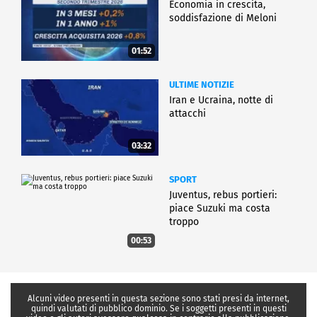
Economia in crescita,
soddisfazione di Meloni
01:52
ULTIME NOTIZIE
Iran e Ucraina, notte di
attacchi
03:32
SPORT
Juventus, rebus portieri:
piace Suzuki ma costa
troppo
00:53
Alcuni video presenti in questa sezione sono stati presi da internet,
quindi valutati di pubblico dominio. Se i soggetti presenti in questi