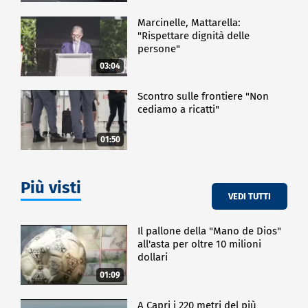
Marcinelle, Mattarella:
"Rispettare dignità delle
persone"
03:04
Scontro sulle frontiere "Non
cediamo a ricatti"
01:50
Più visti
VEDI TUTTI
Il pallone della "Mano de Dios"
all'asta per oltre 10 milioni
dollari
01:09
A Capri i 220 metri del più