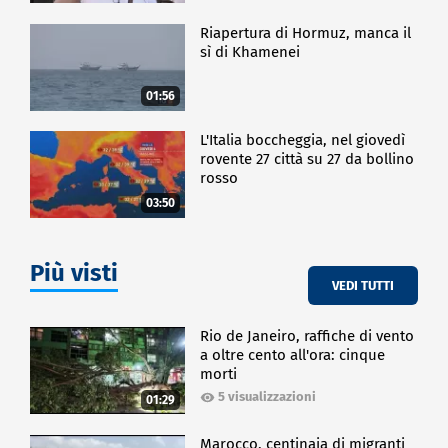
Riapertura di Hormuz, manca il
sì di Khamenei
01:56
L'Italia boccheggia, nel giovedì
rovente 27 città su 27 da bollino
rosso
03:50
Più visti
VEDI TUTTI
Rio de Janeiro, raffiche di vento
a oltre cento all'ora: cinque
morti
5 visualizzazioni
01:29
Marocco, centinaia di migranti