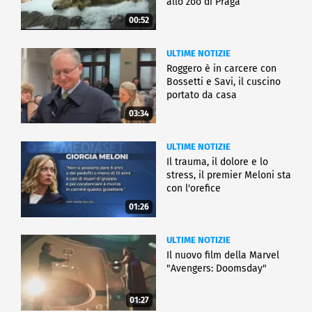
allo zoo di Praga
00:52
ULTIME NOTIZIE
Roggero è in carcere con
Bossetti e Savi, il cuscino
portato da casa
03:34
ULTIME NOTIZIE
Il trauma, il dolore e lo
stress, il premier Meloni sta
con l'orefice
01:26
ULTIME NOTIZIE
Il nuovo film della Marvel
"Avengers: Doomsday"
01:27