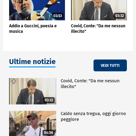
03:53
03:32
Addio a Guccini, poesia e
Covid, Conte: "Da me nessun
musica
illecito"
Ultime notizie
VEDI TUTTI
Covid, Conte: "Da me nessun
illecito"
03:32
Caldo senza tregua, oggi giorno
peggiore
04:56