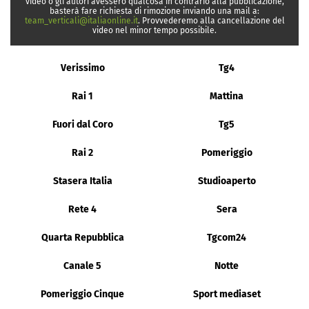
video o gli autori avessero qualcosa in contrario alla pubblicazione,
basterà fare richiesta di rimozione inviando una mail a:
team_verticali@italiaonline.it
. Provvederemo alla cancellazione del
video nel minor tempo possibile.
Verissimo
Tg4
Rai 1
Mattina
Fuori dal Coro
Tg5
Rai 2
Pomeriggio
Stasera Italia
Studioaperto
Rete 4
Sera
Quarta Repubblica
Tgcom24
Canale 5
Notte
Pomeriggio Cinque
Sport mediaset