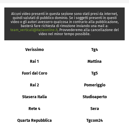
Alcuni video presenti in questa sezione sono stati presi da internet,
quindi valutati di pubblico dominio. Se i soggetti presenti in questi
video o gli autori avessero qualcosa in contrario alla pubblicazione,
basterà fare richiesta di rimozione inviando una mail a:
team_verticali@italiaonline.it
. Provvederemo alla cancellazione del
video nel minor tempo possibile.
Verissimo
Tg4
Rai 1
Mattina
Fuori dal Coro
Tg5
Rai 2
Pomeriggio
Stasera Italia
Studioaperto
Rete 4
Sera
Quarta Repubblica
Tgcom24