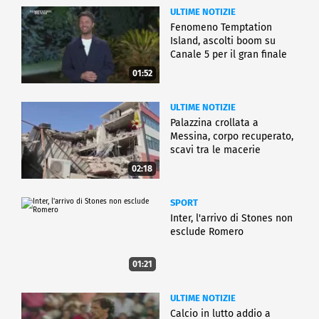
ULTIME NOTIZIE
Fenomeno Temptation
Island, ascolti boom su
Canale 5 per il gran finale
01:52
ULTIME NOTIZIE
Palazzina crollata a
Messina, corpo recuperato,
scavi tra le macerie
02:18
SPORT
Inter, l'arrivo di Stones non
esclude Romero
01:21
ULTIME NOTIZIE
Calcio in lutto addio a