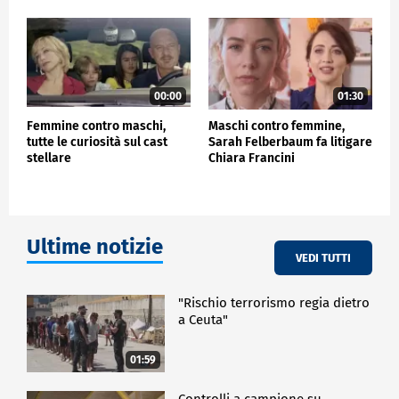
democrazia autoproclamata "illiberale" dallo stesso
presidente Viktor Orban e prevede anche la revoca
"temporanea" della cittadinanza ad alcuni cittadini
con doppia o multipla cittadinanza, il che potrebbe
colpire il miliardario ungherese-americano George
Soros, vittima di molte teorie cospirazioniste
00:00
01:30
populiste.
Femmine contro maschi,
Maschi contro femmine,
tutte le curiosità sul cast
Sarah Felberbaum fa litigare
stellare
Chiara Francini
ESTERI
Ultime notizie
VEDI TUTTI
"Rischio terrorismo regia dietro
a Ceuta"
01:59
Controlli a campione su