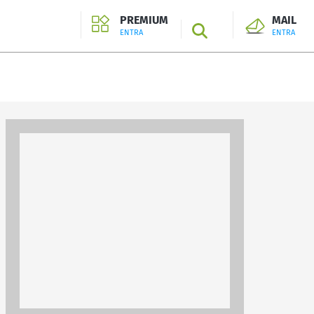
PREMIUM
MAIL
SEARCH
ENTRA
ENTRA
ENTRA