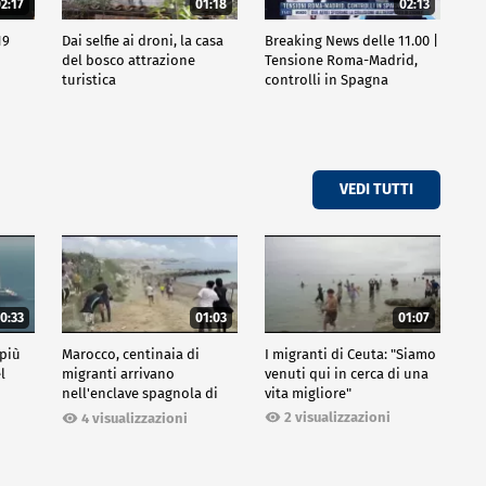
2:17
01:18
02:13
19
Dai selfie ai droni, la casa
Breaking News delle 11.00 |
del bosco attrazione
Tensione Roma-Madrid,
turistica
controlli in Spagna
VEDI TUTTI
0:33
01:03
01:07
 più
Marocco, centinaia di
I migranti di Ceuta: "Siamo
l
migranti arrivano
venuti qui in cerca di una
nell'enclave spagnola di
vita migliore"
Ceuta
2 visualizzazioni
4 visualizzazioni