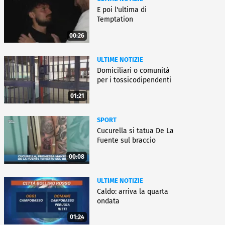
E poi l'ultima di
Temptation
00:26
ULTIME NOTIZIE
Domiciliari o comunità
per i tossicodipendenti
01:21
SPORT
Cucurella si tatua De La
Fuente sul braccio
00:08
ULTIME NOTIZIE
Caldo: arriva la quarta
ondata
01:24