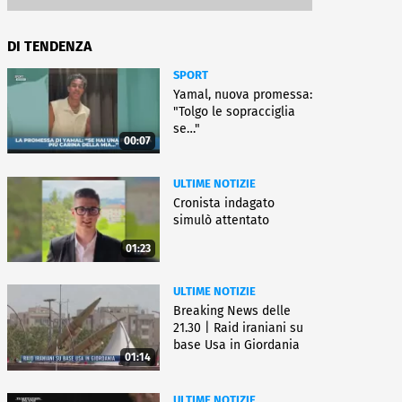
DI TENDENZA
SPORT
Yamal, nuova promessa:
"Tolgo le sopracciglia
se…"
00:07
ULTIME NOTIZIE
Cronista indagato
simulò attentato
01:23
ULTIME NOTIZIE
Breaking News delle
21.30 | Raid iraniani su
base Usa in Giordania
01:14
ULTIME NOTIZIE