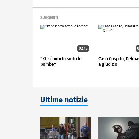
SUGGERITI
02:13
0
"Kfir è morto sotto le
Caso Cospito, Delma
bombe"
a giudizio
Ultime notizie