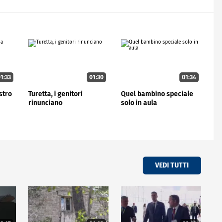
1:33
01:30
01:34
stro
Turetta, i genitori
Quel bambino speciale
rinunciano
solo in aula
VEDI TUTTI