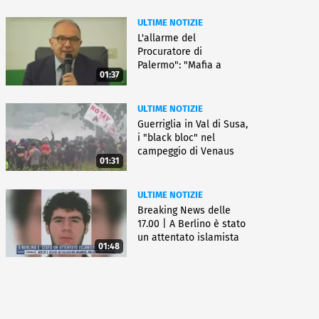
ULTIME NOTIZIE
L'allarme del
Procuratore di
Palermo": "Mafia a
01:37
caccia di nuove armi"
ULTIME NOTIZIE
Guerriglia in Val di Susa,
i "black bloc" nel
campeggio di Venaus
01:31
ULTIME NOTIZIE
Breaking News delle
17.00 | A Berlino è stato
un attentato islamista
01:48