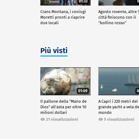
01:33
0
Crans Montana, i coniugi
Agosto rovente, altre 
Moretti pronti a riaprire
città finiscono con il
due locali
"bollino rosso"
Più visti
01:09
0
Il pallone della "Mano de
A Capri i 220 metri del
Dios" all'asta per oltre 10
grande yacht a vela de
milioni dollari
mondo
21 visualizzazioni
5 visualizzazioni