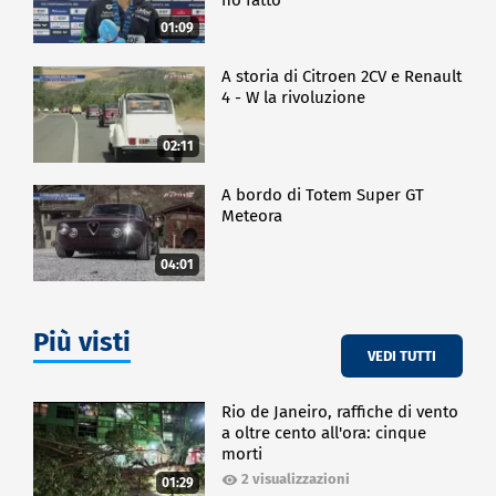
01:09
A storia di Citroen 2CV e Renault
4 - W la rivoluzione
02:11
A bordo di Totem Super GT
Meteora
04:01
Più visti
VEDI TUTTI
Rio de Janeiro, raffiche di vento
a oltre cento all'ora: cinque
morti
2 visualizzazioni
01:29