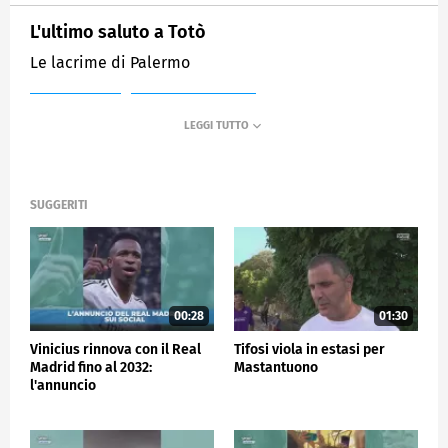
L'ultimo saluto a Totò
Le lacrime di Palermo
MEDIASET
SPORTMEDIASET
SUGGERITI
00:28
01:30
Vinicius rinnova con il Real
Tifosi viola in estasi per
Madrid fino al 2032:
Mastantuono
l'annuncio