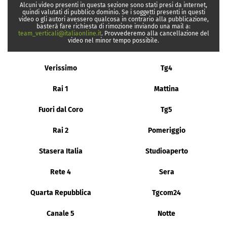
Alcuni video presenti in questa sezione sono stati presi da internet,
quindi valutati di pubblico dominio. Se i soggetti presenti in questi
video o gli autori avessero qualcosa in contrario alla pubblicazione,
basterà fare richiesta di rimozione inviando una mail a:
team_verticali@italiaonline.it
. Provvederemo alla cancellazione del
video nel minor tempo possibile.
Verissimo
Tg4
Rai 1
Mattina
Fuori dal Coro
Tg5
Rai 2
Pomeriggio
Stasera Italia
Studioaperto
Rete 4
Sera
Quarta Repubblica
Tgcom24
Canale 5
Notte