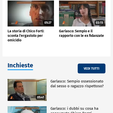
05:27
03:15
La storia di Chico Forti:
Garlasco: Sempio e il
sconta l'ergastolo per
rapporto con le ex fidanzate
omicidio
Inchieste
VEDI TUTTI
Garlasco: Sempio ossessionato
dal sesso o ragazzo rispettoso?
05:41
Garlasco: i dubbi su cosa ha