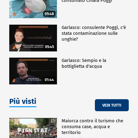
consumato Chiara Poggi
05:48
Garlasco: consulente Poggi, c'è
stata contaminazione sulle
unghie?
05:45
Garlasco: Sempio e la
bottiglietta d'acqua
01:44
Più visti
VEDI TUTTI
Maiorca contro il turismo che
consuma case, acqua e
territorio