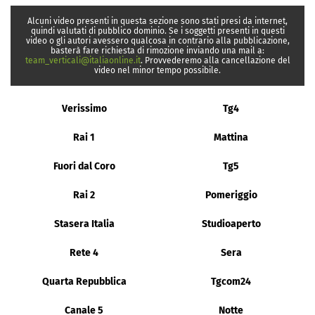
Alcuni video presenti in questa sezione sono stati presi da internet,
quindi valutati di pubblico dominio. Se i soggetti presenti in questi
video o gli autori avessero qualcosa in contrario alla pubblicazione,
basterà fare richiesta di rimozione inviando una mail a:
team_verticali@italiaonline.it
. Provvederemo alla cancellazione del
video nel minor tempo possibile.
Verissimo
Tg4
Rai 1
Mattina
Fuori dal Coro
Tg5
Rai 2
Pomeriggio
Stasera Italia
Studioaperto
Rete 4
Sera
Quarta Repubblica
Tgcom24
Canale 5
Notte