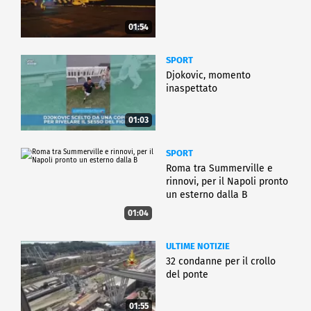
01:54
SPORT
Djokovic, momento
inaspettato
01:03
SPORT
Roma tra Summerville e
rinnovi, per il Napoli pronto
un esterno dalla B
01:04
ULTIME NOTIZIE
32 condanne per il crollo
del ponte
01:55