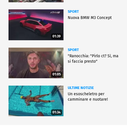
SPORT
Nuova BMW M3 Concept
01:39
SPORT
"Ranocchia: "Pirlo ct? Sì, ma
si faccia presto"
01:05
ULTIME NOTIZIE
Un esoscheletro per
camminare e nuotare!
01:34