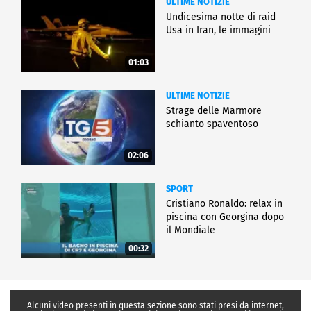
ULTIME NOTIZIE
Undicesima notte di raid
Usa in Iran, le immagini
01:03
ULTIME NOTIZIE
Strage delle Marmore
schianto spaventoso
02:06
SPORT
Cristiano Ronaldo: relax in
piscina con Georgina dopo
il Mondiale
00:32
Alcuni video presenti in questa sezione sono stati presi da internet,