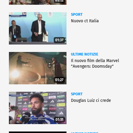
05:12
SPORT
Nuovo ct Italia
01:37
ULTIME NOTIZIE
Il nuovo film della Marvel
"Avengers: Doomsday"
01:27
SPORT
Douglas Luiz ci crede
01:51