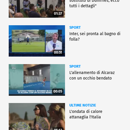
sostituto di Dumfries, ecco
tutti i dettagli"
01:37
SPORT
Inter, sei pronta al bagno di
folla?
00:51
SPORT
L'allenamento di Alcaraz
con un occhio bendato
00:05
ULTIME NOTIZIE
L'ondata di calore
attanaglia l'Italia