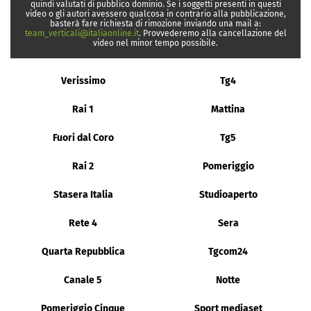
quindi valutati di pubblico dominio. Se i soggetti presenti in questi
video o gli autori avessero qualcosa in contrario alla pubblicazione,
basterà fare richiesta di rimozione inviando una mail a:
team_verticali@italiaonline.it
. Provvederemo alla cancellazione del
video nel minor tempo possibile.
Verissimo
Tg4
Rai 1
Mattina
Fuori dal Coro
Tg5
Rai 2
Pomeriggio
Stasera Italia
Studioaperto
Rete 4
Sera
Quarta Repubblica
Tgcom24
Canale 5
Notte
Pomeriggio Cinque
Sport mediaset