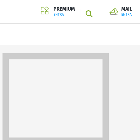
PREMIUM
MAIL
SEARCH
ENTRA
ENTRA
ENTRA