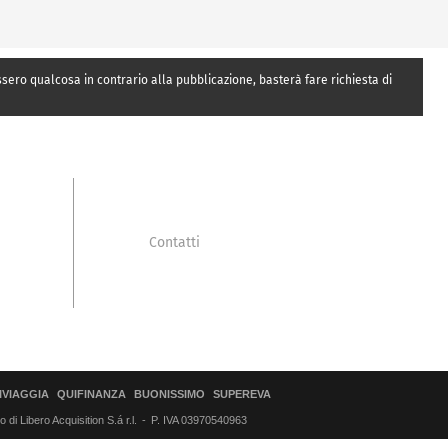
essero qualcosa in contrario alla pubblicazione, basterà fare richiesta di
Contatti
IVIAGGIA
QUIFINANZA
BUONISSIMO
SUPEREVA
di Libero Acquisition S.á r.l.
P. IVA 03970540963