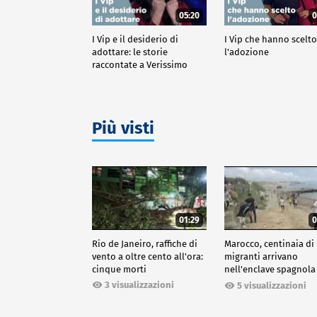
05:20
0
I Vip e il desiderio di
I Vip che hanno scelt
adottare: le storie
l'adozione
raccontate a Verissimo
Più visti
01:29
0
Rio de Janeiro, raffiche di
Marocco, centinaia di
vento a oltre cento all'ora:
migranti arrivano
cinque morti
nell'enclave spagnola
Ceuta
3 visualizzazioni
5 visualizzazioni