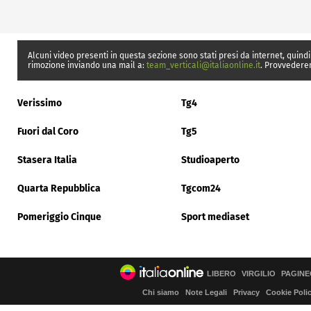
Alcuni video presenti in questa sezione sono stati presi da internet, quindi
rimozione inviando una mail a:
team_verticali@italiaonline.it
. Provvedere
Verissimo
Tg4
Fuori dal Coro
Tg5
Stasera Italia
Studioaperto
Quarta Repubblica
Tgcom24
Pomeriggio Cinque
Sport mediaset
LIBERO
VIRGILIO
PAGINE
Chi siamo
Note Legali
Privacy
Cookie Poli