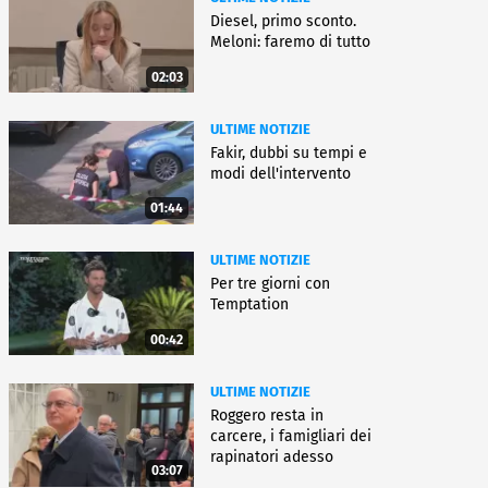
Diesel, primo sconto.
Meloni: faremo di tutto
02:03
ULTIME NOTIZIE
Fakir, dubbi su tempi e
modi dell'intervento
01:44
ULTIME NOTIZIE
Per tre giorni con
Temptation
00:42
ULTIME NOTIZIE
Roggero resta in
carcere, i famigliari dei
rapinatori adesso
03:07
battono cassa