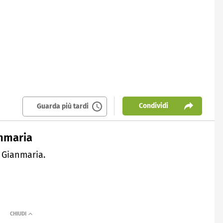
Condividi
Guarda più tardi
anmaria
 Gianmaria.