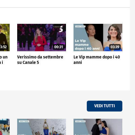
3:52
00:31
03:39
no un
Verissimo da settembre
Le Vip mamme dopo i 40
 i
su Canale 5
anni
VEDI TUTTI