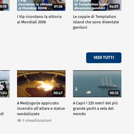
5:19
01:36
04:01
o
I Vip ricordano la vittoria
Le coppie di Temptation
ai Mondiali 2006
Island che sono diventate
genitori
VEDI TUTTI
1:03
00:47
00:33
A Medjugorje appiccato
A Capri i 220 metri del più
incendio all'altare e statue
grande yacht a vela del
 di
vandalizzate
mondo
3 visualizzazioni