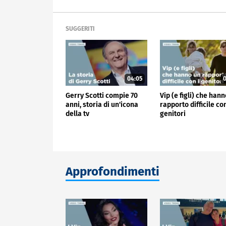
SUGGERITI
04:05
0
Gerry Scotti compie 70
Vip (e figli) che han
anni, storia di un'icona
rapporto difficile con
della tv
genitori
Approfondimenti