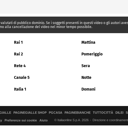
 valutati di pubblico dominio. Se i soggetti presenti in questi video o gli autori av
mo alla cancellazione del video nel minor tempo possibile.
Rai 1
Mattina
Rai 2
Pomeriggio
Rete 4
Sera
Canale 5
Notte
Italia 1
Domani
GIALLE
PAGINEGIALLE SHOP
PGCASA
PAGINEBIANCHE
TUTTOCITTÀ
DILEI
S
© Italiaonline S.p.A. 2026
Direzione e coordinamento 
cy
Preferenze sui cookie
Aiuto