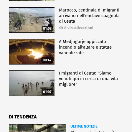
Marocco, centinaia di migranti
arrivano nell'enclave spagnola
di Ceuta
8 visualizzazioni
01:03
A Medjugorje appiccato
incendio all'altare e statue
vandalizzate
00:47
I migranti di Ceuta: "Siamo
venuti qui in cerca di una vita
migliore"
01:07
DI TENDENZA
ULTIME NOTIZIE