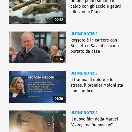
Gli orsi polari sfidano il
caldo con ghiaccio e gelati
allo zoo di Praga
00:52
ULTIME NOTIZIE
Roggero è in carcere con
Bossetti e Savi, il cuscino
portato da casa
03:34
ULTIME NOTIZIE
Il trauma, il dolore e lo
stress, il premier Meloni sta
con l'orefice
01:26
ULTIME NOTIZIE
Il nuovo film della Marvel
"Avengers: Doomsday"