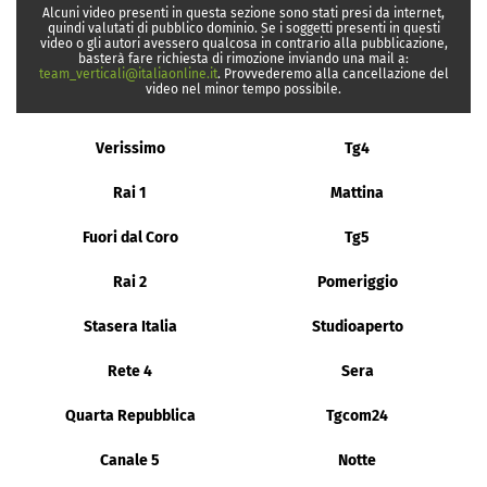
Alcuni video presenti in questa sezione sono stati presi da internet,
quindi valutati di pubblico dominio. Se i soggetti presenti in questi
video o gli autori avessero qualcosa in contrario alla pubblicazione,
basterà fare richiesta di rimozione inviando una mail a:
team_verticali@italiaonline.it
. Provvederemo alla cancellazione del
video nel minor tempo possibile.
Verissimo
Tg4
Rai 1
Mattina
Fuori dal Coro
Tg5
Rai 2
Pomeriggio
Stasera Italia
Studioaperto
Rete 4
Sera
Quarta Repubblica
Tgcom24
Canale 5
Notte