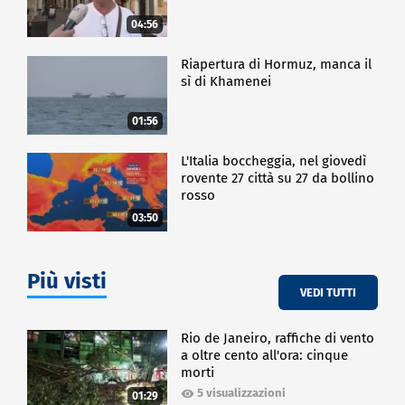
04:56
Riapertura di Hormuz, manca il
sì di Khamenei
01:56
L'Italia boccheggia, nel giovedì
rovente 27 città su 27 da bollino
rosso
03:50
Più visti
VEDI TUTTI
Rio de Janeiro, raffiche di vento
a oltre cento all'ora: cinque
morti
5 visualizzazioni
01:29