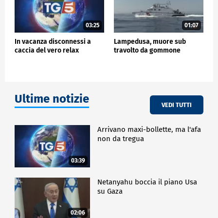
03:25
01:07
In vacanza disconnessi a
Lampedusa, muore sub
caccia del vero relax
travolto da gommone
Ultime notizie
VEDI TUTTI
Arrivano maxi-bollette, ma l'afa
non da tregua
03:39
Netanyahu boccia il piano Usa
su Gaza
02:06