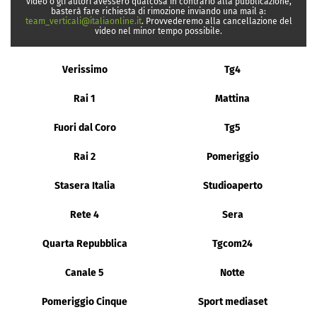
video o gli autori avessero qualcosa in contrario alla pubblicazione,
basterà fare richiesta di rimozione inviando una mail a:
team_verticali@italiaonline.it
. Provvederemo alla cancellazione del
video nel minor tempo possibile.
Verissimo
Tg4
Rai 1
Mattina
Fuori dal Coro
Tg5
Rai 2
Pomeriggio
Stasera Italia
Studioaperto
Rete 4
Sera
Quarta Repubblica
Tgcom24
Canale 5
Notte
Pomeriggio Cinque
Sport mediaset