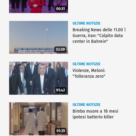
00:31
ULTIME NOTIZIE
Breaking News delle 11.00 |
Guerra, Iran: "Colpito data
center in Bahrein"
02:09
ULTIME NOTIZIE
Violenze, Meloni:
"Tolleranza zero"
01:42
ULTIME NOTIZIE
Bimbo muore a 18 mesi
ipotesi batterio killer
01:35