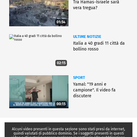
Tra Hamas-Israele sarà
vera tregua?
01:54
ULTIME NOTIZIE
Italia a 40 gradi 11 città da
bollino rosso
02:15
SPORT
Yamal: "19 anni e
campione". Il video fa
discutere
00:15
Alcuni video presenti in questa sezione sono stati presi da internet,
quindi valutati di pubblico dominio. Se i soggetti presenti in questi