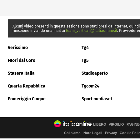
Alcuni video presenti in questa sezione sono stati presi da internet, quindi
rimozione inviando una mail a:
team_verticali@italiaonline.it
. Provvedere
Verissimo
Tg4
Fuori dal Coro
Tg5
Stasera Italia
Studioaperto
Quarta Repubblica
Tgcom24
Pomeriggio Cinque
Sport mediaset
LIBERO
VIRGILIO
PAGINE
Chi siamo
Note Legali
Privacy
Cookie Poli