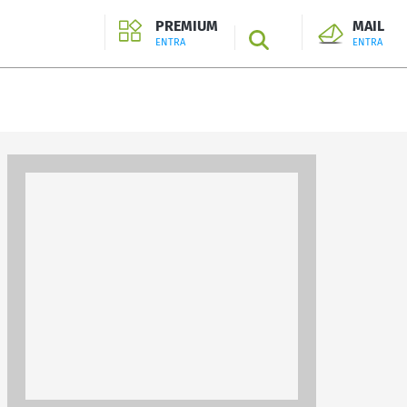
PREMIUM
MAIL
SEARCH
ENTRA
ENTRA
ENTRA