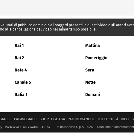
 valutati di pubblico dominio. Se i soggetti presenti in questi video o gli autori av
mo alla cancellazione del video nel minor tempo possibile.
Rai 1
Mattina
Rai 2
Pomeriggio
Rete 4
Sera
Canale 5
Notte
Italia 1
Domani
GIALLE
PAGINEGIALLE SHOP
PGCASA
PAGINEBIANCHE
TUTTOCITTÀ
DILEI
S
© Italiaonline S.p.A. 2026
Direzione e coordinamento 
cy
Preferenze sui cookie
Aiuto