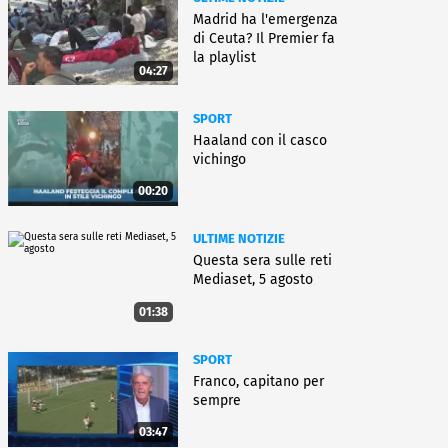
Madrid ha l'emergenza
di Ceuta? Il Premier fa
la playlist
04:27
SPORT
Haaland con il casco
vichingo
00:20
ULTIME NOTIZIE
Questa sera sulle reti
Mediaset, 5 agosto
01:38
SPORT
Franco, capitano per
sempre
03:47