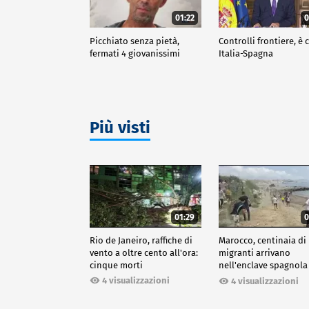
01:22
0
Picchiato senza pietà,
Controlli frontiere, è c
fermati 4 giovanissimi
Italia-Spagna
Più visti
01:29
0
Rio de Janeiro, raffiche di
Marocco, centinaia di
vento a oltre cento all'ora:
migranti arrivano
cinque morti
nell'enclave spagnola
Ceuta
4 visualizzazioni
4 visualizzazioni