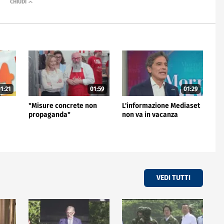
1:21
01:59
01:29
"Misure concrete non
L'informazione Mediaset
propaganda"
non va in vacanza
VEDI TUTTI