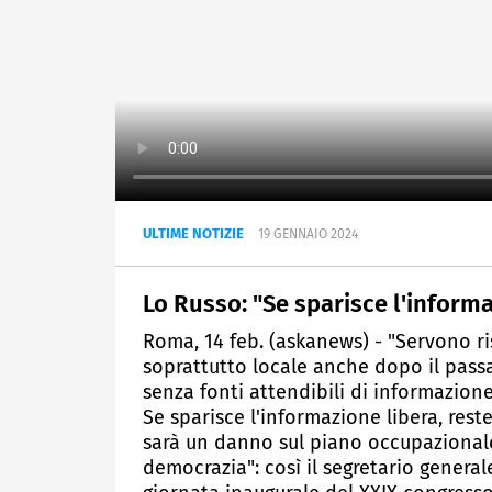
ULTIME NOTIZIE
19 GENNAIO 2024
Lo Russo: "Se sparisce l'inform
Roma, 14 feb. (askanews) - "Servono ris
soprattutto locale anche dopo il passag
senza fonti attendibili di informazion
Se sparisce l'informazione libera, re
sarà un danno sul piano occupazional
democrazia": così il segretario general