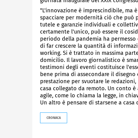
giornata inaugurale del XXIX congresso
"L'innovazione è imprescindibile, ma è
spacciare per modernità ciò che può pr
tutele e garanzie individuali e collet
certamente l'unico, può essere il cosi
periodo della pandemia ha permesso 
di far crescere la quantità di informa
working. Si è trattato in massima part
domicilio. Il lavoro giornalistico è sma
testimoni degli eventi costituisce l'es
bene prima di assecondare il disegno d
prestazione per svuotare le redazioni, 
casa collegato da remoto. Un conto è a
agile, come lo chiama la legge, in chia
Un altro è pensare di starsene a casa 
CRONACA