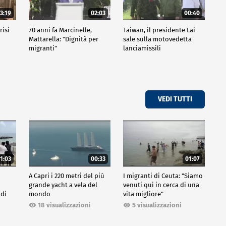
3:19
02:03
00:40
risi
70 anni fa Marcinelle,
Taiwan, il presidente Lai
Mattarella: "Dignità per
sale sulla motovedetta
migranti"
lanciamissili
VEDI TUTTI
1:03
00:33
01:07
A Capri i 220 metri del più
I migranti di Ceuta: "Siamo
grande yacht a vela del
venuti qui in cerca di una
 di
mondo
vita migliore"
18 visualizzazioni
5 visualizzazioni