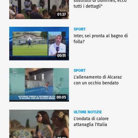
sostituto di Dumfries, ecco
tutti i dettagli"
01:37
SPORT
Inter, sei pronta al bagno di
folla?
00:51
SPORT
L'allenamento di Alcaraz
con un occhio bendato
00:05
ULTIME NOTIZIE
L'ondata di calore
attanaglia l'Italia