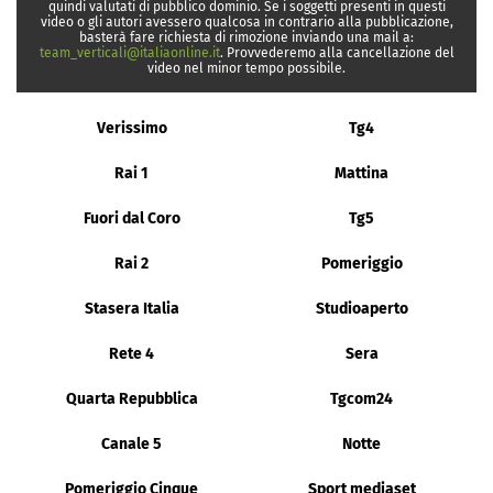
quindi valutati di pubblico dominio. Se i soggetti presenti in questi
video o gli autori avessero qualcosa in contrario alla pubblicazione,
basterà fare richiesta di rimozione inviando una mail a:
team_verticali@italiaonline.it
. Provvederemo alla cancellazione del
video nel minor tempo possibile.
Verissimo
Tg4
Rai 1
Mattina
Fuori dal Coro
Tg5
Rai 2
Pomeriggio
Stasera Italia
Studioaperto
Rete 4
Sera
Quarta Repubblica
Tgcom24
Canale 5
Notte
Pomeriggio Cinque
Sport mediaset