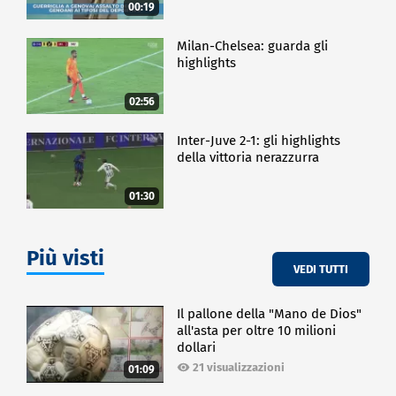
00:19
Milan-Chelsea: guarda gli
highlights
02:56
Inter-Juve 2-1: gli highlights
della vittoria nerazzurra
01:30
Più visti
VEDI TUTTI
Il pallone della "Mano de Dios"
all'asta per oltre 10 milioni
dollari
21 visualizzazioni
01:09