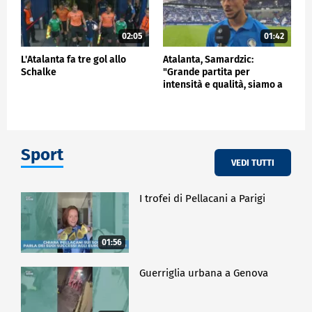
02:05
01:42
L'Atalanta fa tre gol allo
Atalanta, Samardzic:
Schalke
"Grande partita per
intensità e qualità, siamo a
buon punto"
Sport
VEDI TUTTI
I trofei di Pellacani a Parigi
01:56
Guerriglia urbana a Genova