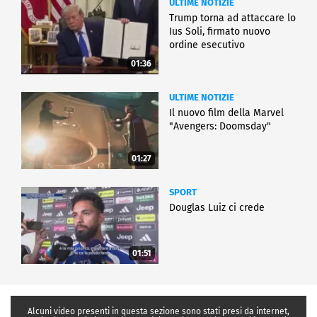
ULTIME NOTIZIE
Trump torna ad attaccare lo
Ius Soli, firmato nuovo
ordine esecutivo
01:36
ULTIME NOTIZIE
Il nuovo film della Marvel
"Avengers: Doomsday"
01:27
SPORT
Douglas Luiz ci crede
01:51
Alcuni video presenti in questa sezione sono stati presi da internet,