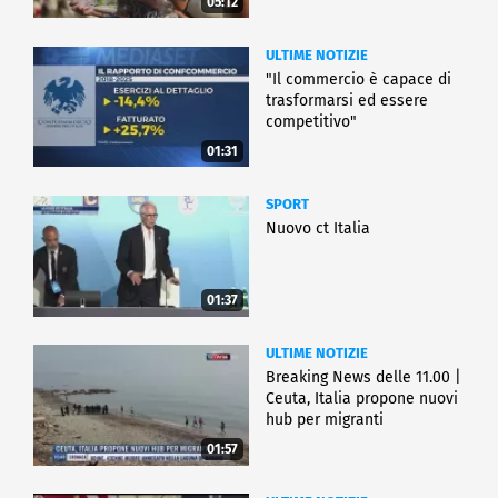
05:12
ULTIME NOTIZIE
"Il commercio è capace di
trasformarsi ed essere
competitivo"
01:31
SPORT
Nuovo ct Italia
01:37
ULTIME NOTIZIE
Breaking News delle 11.00 |
Ceuta, Italia propone nuovi
hub per migranti
01:57