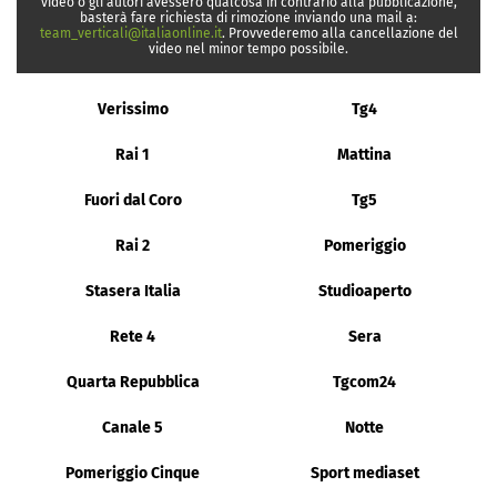
video o gli autori avessero qualcosa in contrario alla pubblicazione,
basterà fare richiesta di rimozione inviando una mail a:
team_verticali@italiaonline.it
. Provvederemo alla cancellazione del
video nel minor tempo possibile.
Verissimo
Tg4
Rai 1
Mattina
Fuori dal Coro
Tg5
Rai 2
Pomeriggio
Stasera Italia
Studioaperto
Rete 4
Sera
Quarta Repubblica
Tgcom24
Canale 5
Notte
Pomeriggio Cinque
Sport mediaset