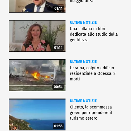
maggioranza"
01:11
ULTIME NOTIZIE
Una collana di libri
dedicata allo studio della
gentilezza
01:14
ULTIME NOTIZIE
Ucraina, colpito edificio
residenziale a Odessa: 2
morti
00:54
ULTIME NOTIZIE
Cilento, la scommessa
green per riprendere il
turismo estero
01:56