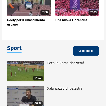
01:32
02:03
Geely per il rinascimento
Una nuova Fiorentina
urbano
Sport
VEDI TUTTI
Ecco la Roma che verrà
01:47
Xabi pazzo di palestra
00:27