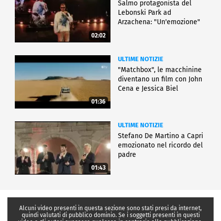
Salmo protagonista del
Lebonski Park ad
Arzachena: "Un'emozione"
02:02
ULTIME NOTIZIE
"Matchbox", le macchinine
diventano un film con John
Cena e Jessica Biel
01:36
ULTIME NOTIZIE
Stefano De Martino a Capri
emozionato nel ricordo del
padre
01:43
Alcuni video presenti in questa sezione sono stati presi da internet,
quindi valutati di pubblico dominio. Se i soggetti presenti in questi