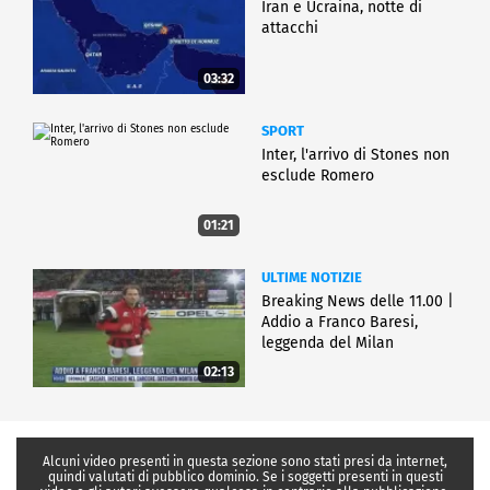
Iran e Ucraina, notte di
attacchi
03:32
SPORT
Inter, l'arrivo di Stones non
esclude Romero
01:21
ULTIME NOTIZIE
Breaking News delle 11.00 |
Addio a Franco Baresi,
leggenda del Milan
02:13
Alcuni video presenti in questa sezione sono stati presi da internet,
quindi valutati di pubblico dominio. Se i soggetti presenti in questi