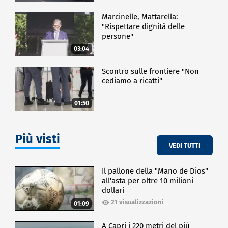
Marcinelle, Mattarella:
"Rispettare dignità delle
persone"
03:04
Scontro sulle frontiere "Non
cediamo a ricatti"
01:50
Più visti
VEDI TUTTI
Il pallone della "Mano de Dios"
all'asta per oltre 10 milioni
dollari
21 visualizzazioni
01:09
A Capri i 220 metri del più