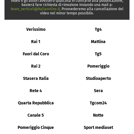
video o gli autori avessero qualcosa in contrario alla pubblicazione,
basterà fare richiesta di rimozione inviando una mail a:
team_verticali@italiaonline.it
. Provvederemo alla cancellazione del
video nel minor tempo possibile.
Verissimo
Tg4
Rai 1
Mattina
Fuori dal Coro
Tg5
Rai 2
Pomeriggio
Stasera Italia
Studioaperto
Rete 4
Sera
Quarta Repubblica
Tgcom24
Canale 5
Notte
Pomeriggio Cinque
Sport mediaset