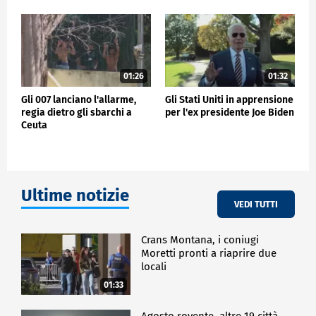
01:26
01:32
Gli 007 lanciano l'allarme,
Gli Stati Uniti in apprensione
regia dietro gli sbarchi a
per l'ex presidente Joe Biden
Ceuta
Ultime notizie
VEDI TUTTI
Crans Montana, i coniugi
Moretti pronti a riaprire due
locali
01:33
Agosto rovente, altre 19 città