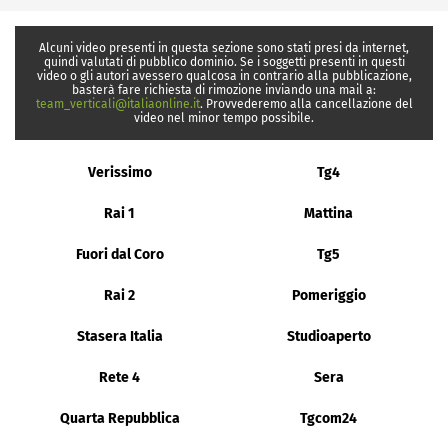
Alcuni video presenti in questa sezione sono stati presi da internet,
quindi valutati di pubblico dominio. Se i soggetti presenti in questi
video o gli autori avessero qualcosa in contrario alla pubblicazione,
basterà fare richiesta di rimozione inviando una mail a:
team_verticali@italiaonline.it
. Provvederemo alla cancellazione del
video nel minor tempo possibile.
Verissimo
Tg4
Rai 1
Mattina
Fuori dal Coro
Tg5
Rai 2
Pomeriggio
Stasera Italia
Studioaperto
Rete 4
Sera
Quarta Repubblica
Tgcom24