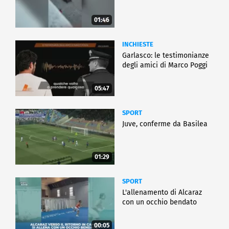
01:46
INCHIESTE
Garlasco: le testimonianze
degli amici di Marco Poggi
05:47
SPORT
Juve, conferme da Basilea
01:29
SPORT
L'allenamento di Alcaraz
con un occhio bendato
00:05