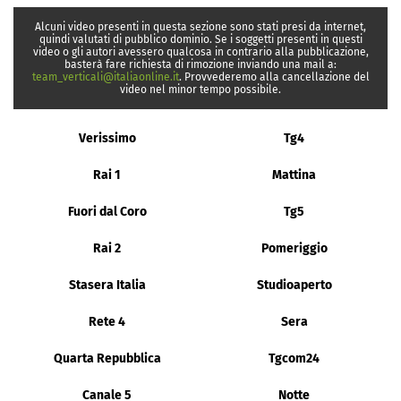
Alcuni video presenti in questa sezione sono stati presi da internet,
quindi valutati di pubblico dominio. Se i soggetti presenti in questi
video o gli autori avessero qualcosa in contrario alla pubblicazione,
basterà fare richiesta di rimozione inviando una mail a:
team_verticali@italiaonline.it
. Provvederemo alla cancellazione del
video nel minor tempo possibile.
Verissimo
Tg4
Rai 1
Mattina
Fuori dal Coro
Tg5
Rai 2
Pomeriggio
Stasera Italia
Studioaperto
Rete 4
Sera
Quarta Repubblica
Tgcom24
Canale 5
Notte