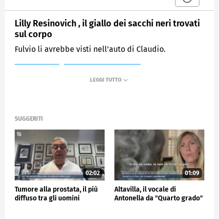
Lilly Resinovich , il giallo dei sacchi neri trovati
sul corpo
Fulvio li avrebbe visti nell'auto di Claudio.
MEDIASET
MATTINO CINQUE NEWS
SUGGERITI
02:02
01:09
Tumore alla prostata, il più
Altavilla, il vocale di
diffuso tra gli uomini
Antonella da "Quarto grado"