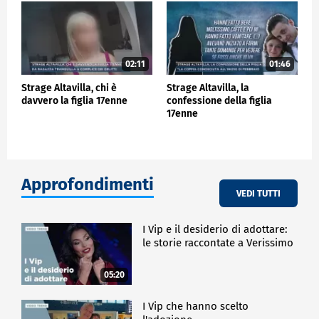
02:11
01:46
Strage Altavilla, chi è
Strage Altavilla, la
davvero la figlia 17enne
confessione della figlia
17enne
Approfondimenti
VEDI TUTTI
I Vip e il desiderio di adottare:
le storie raccontate a Verissimo
05:20
I Vip che hanno scelto