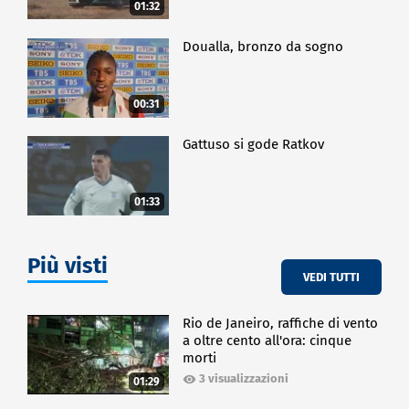
01:32
Doualla, bronzo da sogno
00:31
Gattuso si gode Ratkov
01:33
Più visti
VEDI TUTTI
Rio de Janeiro, raffiche di vento
a oltre cento all'ora: cinque
morti
3 visualizzazioni
01:29