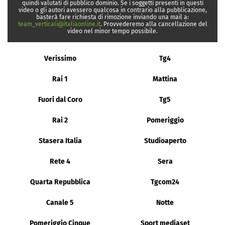
quindi valutati di pubblico dominio. Se i soggetti presenti in questi
video o gli autori avessero qualcosa in contrario alla pubblicazione,
basterà fare richiesta di rimozione inviando una mail a:
team_verticali@italiaonline.it
. Provvederemo alla cancellazione del
video nel minor tempo possibile.
Verissimo
Tg4
Rai 1
Mattina
Fuori dal Coro
Tg5
Rai 2
Pomeriggio
Stasera Italia
Studioaperto
Rete 4
Sera
Quarta Repubblica
Tgcom24
Canale 5
Notte
Pomeriggio Cinque
Sport mediaset