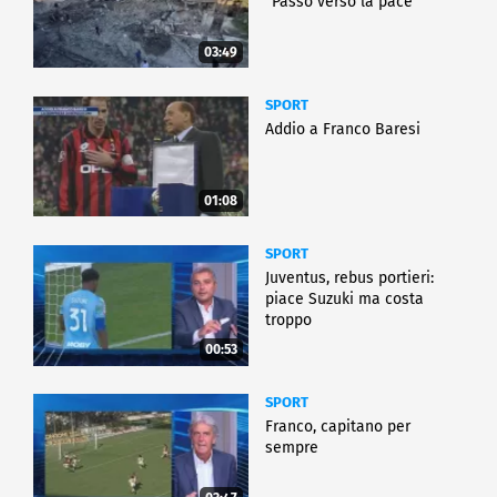
"Passo verso la pace"
03:49
SPORT
Addio a Franco Baresi
01:08
SPORT
Juventus, rebus portieri:
piace Suzuki ma costa
troppo
00:53
SPORT
Franco, capitano per
sempre