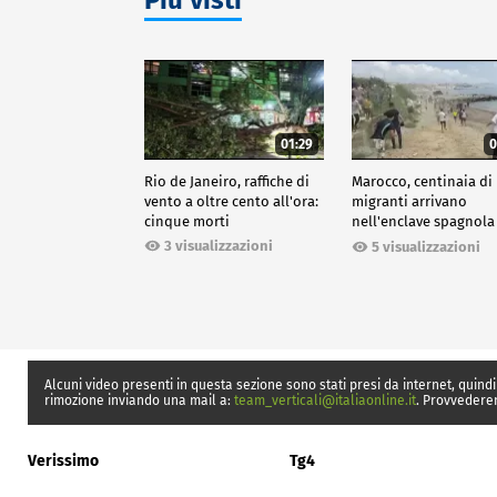
01:29
0
Rio de Janeiro, raffiche di
Marocco, centinaia di
vento a oltre cento all'ora:
migranti arrivano
cinque morti
nell'enclave spagnola
Ceuta
3 visualizzazioni
5 visualizzazioni
Alcuni video presenti in questa sezione sono stati presi da internet, quindi
rimozione inviando una mail a:
team_verticali@italiaonline.it
. Provvedere
Verissimo
Tg4