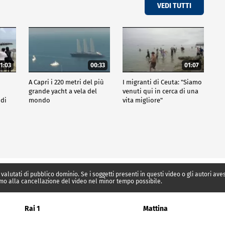
VEDI TUTTI
1:03
00:33
01:07
A Capri i 220 metri del più
I migranti di Ceuta: "Siamo
grande yacht a vela del
venuti qui in cerca di una
 di
mondo
vita migliore"
 valutati di pubblico dominio. Se i soggetti presenti in questi video o gli autori av
mo alla cancellazione del video nel minor tempo possibile.
Rai 1
Mattina