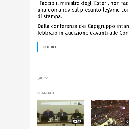
"Faccio il ministro degli Esteri, non f
una domanda sul presunto legame con l
di stampa.
Dalla conferenza dei Capigruppo intanto
febbraio in audizione davanti alle Co
POLITICA
22
SUGGERITI
02:17
0