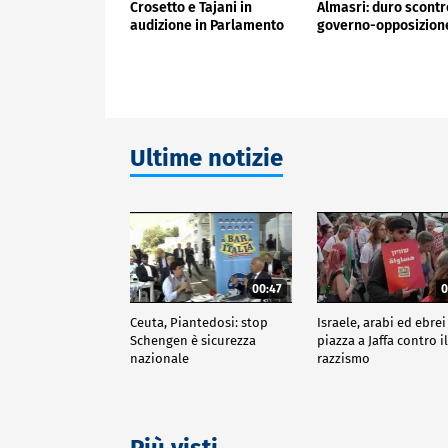
Crosetto e Tajani in
Almasri: duro scontr
audizione in Parlamento
governo-opposizion
Ultime notizie
00:47
0
Ceuta, Piantedosi: stop
Israele, arabi ed ebrei
Schengen è sicurezza
piazza a Jaffa contro i
nazionale
razzismo
Più visti