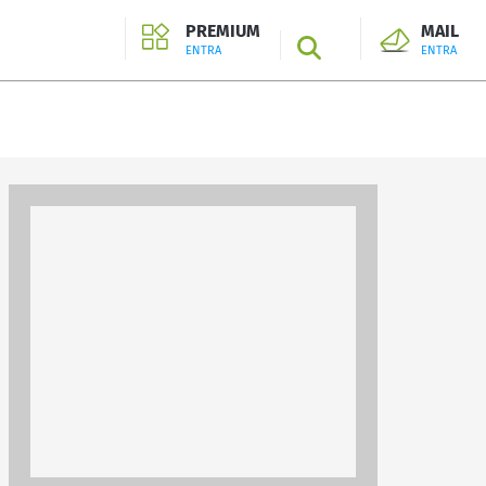
PREMIUM
MAIL
SEARCH
ENTRA
ENTRA
ENTRA