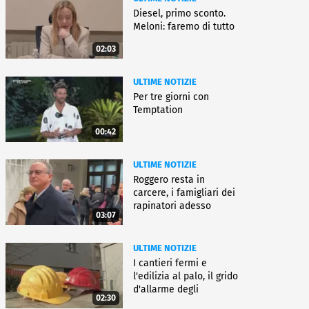
Diesel, primo sconto.
Meloni: faremo di tutto
02:03
ULTIME NOTIZIE
Per tre giorni con
Temptation
00:42
ULTIME NOTIZIE
Roggero resta in
carcere, i famigliari dei
rapinatori adesso
03:07
battono cassa
ULTIME NOTIZIE
I cantieri fermi e
l'edilizia al palo, il grido
d'allarme degli
02:30
architetti