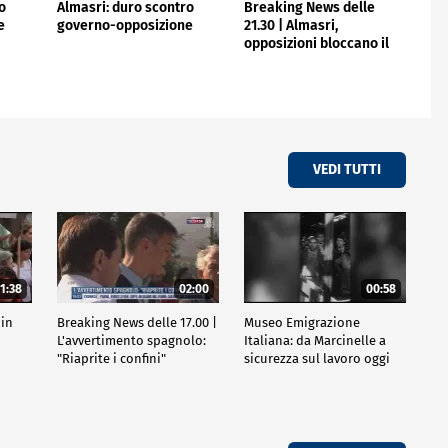
o
Almasri: duro scontro
Breaking News delle
e
governo-opposizione
21.30 | Almasri,
opposizioni bloccano il
parlamento
VEDI TUTTI
1:38
02:00
00:58
 in
Breaking News delle 17.00 |
Museo Emigrazione
l
L'avvertimento spagnolo:
Italiana: da Marcinelle a
"Riaprite i confini"
sicurezza sul lavoro oggi