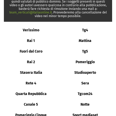
quindi valutati di pubblico dominio. Se i soggetti presenti in questi
video o gli autori avessero qualcosa in contrario alla pubblicazione,
basterà fare richiesta di rimozione inviando una mail a:
team_verticali@italiaonline.it
. Provvederemo alla cancellazione del
video nel minor tempo possibile.
Verissimo
Tg4
Rai 1
Mattina
Fuori dal Coro
Tg5
Rai 2
Pomeriggio
Stasera Italia
Studioaperto
Rete 4
Sera
Quarta Repubblica
Tgcom24
Canale 5
Notte
Pomeriggio Cinque
Sport mediaset