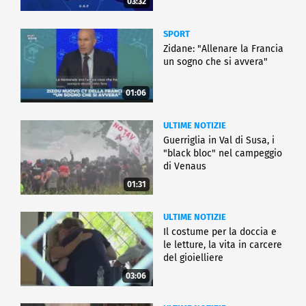
03:32
SPORT
Zidane: "Allenare la Francia
un sogno che si avvera"
01:06
ULTIME NOTIZIE
Guerriglia in Val di Susa, i
"black bloc" nel campeggio
di Venaus
01:31
ULTIME NOTIZIE
Il costume per la doccia e
le letture, la vita in carcere
del gioielliere
03:06