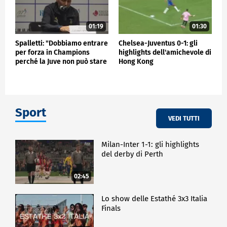
01:19
01:30
Spalletti: "Dobbiamo entrare
Chelsea-Juventus 0-1: gli
per forza in Champions
highlights dell'amichevole di
perché la Juve non può stare
Hong Kong
fuori"
Sport
VEDI TUTTI
Milan-Inter 1-1: gli highlights
del derby di Perth
02:45
Lo show delle Estathé 3x3 Italia
Finals