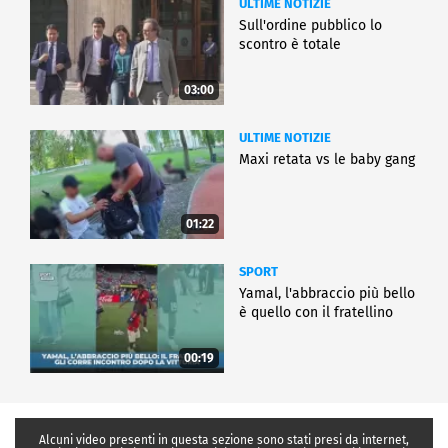
ULTIME NOTIZIE
Sull'ordine pubblico lo
scontro è totale
03:00
ULTIME NOTIZIE
Maxi retata vs le baby gang
01:22
SPORT
Yamal, l'abbraccio più bello
è quello con il fratellino
00:19
Alcuni video presenti in questa sezione sono stati presi da internet,