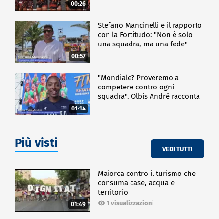
00:26
Stefano Mancinelli e il rapporto
con la Fortitudo: "Non è solo
una squadra, ma una fede"
00:57
"Mondiale? Proveremo a
competere contro ogni
squadra". Olbis Andrè racconta
il percorso di avvicinamento ai
01:14
prossimi mondiali in Germania.
Più visti
VEDI TUTTI
Maiorca contro il turismo che
consuma case, acqua e
territorio
1 visualizzazioni
01:49