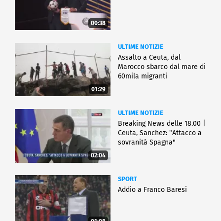
00:38
ULTIME NOTIZIE
Assalto a Ceuta, dal
Marocco sbarco dal mare di
60mila migranti
01:29
ULTIME NOTIZIE
Breaking News delle 18.00 |
Ceuta, Sanchez: "Attacco a
sovranità Spagna"
02:04
SPORT
Addio a Franco Baresi