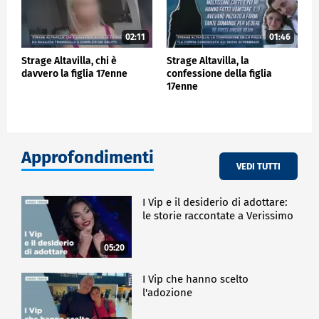
02:11
01:46
Strage Altavilla, chi è
Strage Altavilla, la
davvero la figlia 17enne
confessione della figlia
17enne
Approfondimenti
VEDI TUTTI
I Vip e il desiderio di adottare:
le storie raccontate a Verissimo
05:20
I Vip che hanno scelto
l'adozione