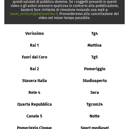
quindi valutati di pubblico dominio. Se i soggetti presenti in questi
video o gli autori avessero qualcosa in contrario alla pubblicazione,
basterà fare richiesta di rimozione inviando una mail a:
team_verticali@italiaonline.it
. Provvederemo alla cancellazione del
video nel minor tempo possibile.
Verissimo
Tg4
Rai 1
Mattina
Fuori dal Coro
Tg5
Rai 2
Pomeriggio
Stasera Italia
Studioaperto
Rete 4
Sera
Quarta Repubblica
Tgcom24
Canale 5
Notte
Pomeriggio Cinque
Sport mediaset