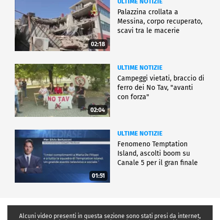
ULTIME NOTIZIE
Palazzina crollata a
Messina, corpo recuperato,
scavi tra le macerie
02:18
ULTIME NOTIZIE
Campeggi vietati, braccio di
ferro dei No Tav, "avanti
con forza"
02:04
ULTIME NOTIZIE
Fenomeno Temptation
Island, ascolti boom su
Canale 5 per il gran finale
01:51
Alcuni video presenti in questa sezione sono stati presi da internet,