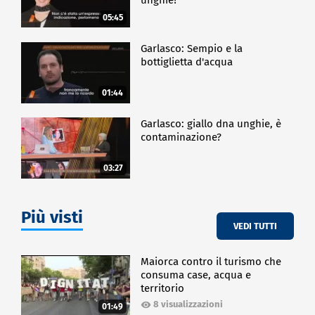
05:45
Garlasco: Sempio e la
bottiglietta d'acqua
01:44
Garlasco: giallo dna unghie, è
contaminazione?
03:27
Più visti
VEDI TUTTI
Maiorca contro il turismo che
consuma case, acqua e
territorio
8 visualizzazioni
01:49