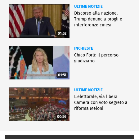
ULTIME NOTIZIE
Discorso alla nazione,
Trump denuncia brogli e
interferenze cinesi
01:52
INCHIESTE
Chico Forti: il percorso
giudiziario
01:51
ULTIME NOTIZIE
L.elettorale, via libera
Camera con voto segreto a
riforma Meloni
00:56