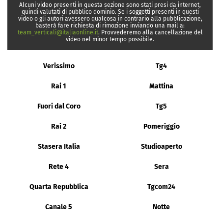
Alcuni video presenti in questa sezione sono stati presi da internet,
quindi valutati di pubblico dominio. Se i soggetti presenti in questi
video o gli autori avessero qualcosa in contrario alla pubblicazione,
basterà fare richiesta di rimozione inviando una mail a:
team_verticali@italiaonline.it
. Provvederemo alla cancellazione del
video nel minor tempo possibile.
Verissimo
Tg4
Rai 1
Mattina
Fuori dal Coro
Tg5
Rai 2
Pomeriggio
Stasera Italia
Studioaperto
Rete 4
Sera
Quarta Repubblica
Tgcom24
Canale 5
Notte