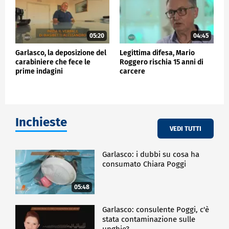
05:20
04:45
Garlasco, la deposizione del
Legittima difesa, Mario
carabiniere che fece le
Roggero rischia 15 anni di
prime indagini
carcere
Inchieste
VEDI TUTTI
Garlasco: i dubbi su cosa ha
consumato Chiara Poggi
05:48
Garlasco: consulente Poggi, c'è
stata contaminazione sulle
unghie?