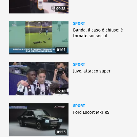
00:38
SPORT
Banda, il caso è chiuso: è
tornato sui social
01:11
SPORT
Juve, attacco super
02:16
SPORT
Ford Escort Mk1 RS
01:15