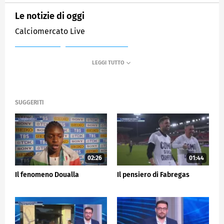
Le notizie di oggi
Calciomercato Live
MEDIASET
SPORTMEDIASET
SUGGERITI
02:26
01:44
Il fenomeno Doualla
Il pensiero di Fabregas