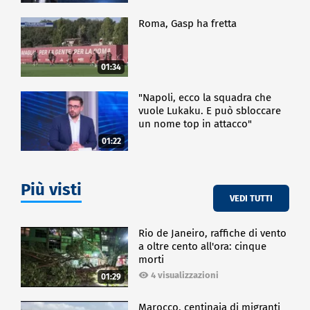
Roma, Gasp ha fretta
01:34
"Napoli, ecco la squadra che
vuole Lukaku. E può sbloccare
un nome top in attacco"
01:22
Più visti
VEDI TUTTI
Rio de Janeiro, raffiche di vento
a oltre cento all'ora: cinque
morti
4 visualizzazioni
01:29
Marocco, centinaia di migranti