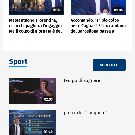
01:28
01:04
Mastantuono-Fiorentina,
Accomando: "Triplo colpo
ecco chi pagherà l'ingaggio.
per il Cagliari! E l'ex capitano
Ma il colpo di giornata è del
del Barcellona passa al
Frosinone"
Liverpool"
Sport
VEDI TUTTI
Il tempo di sognare
02:03
Il poker dei "campioni"
01:40