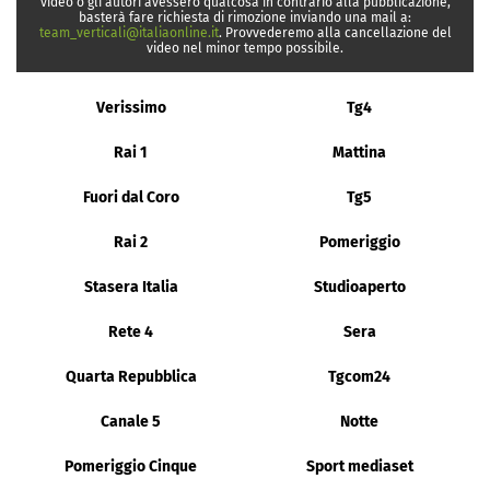
video o gli autori avessero qualcosa in contrario alla pubblicazione,
basterà fare richiesta di rimozione inviando una mail a:
team_verticali@italiaonline.it
. Provvederemo alla cancellazione del
video nel minor tempo possibile.
Verissimo
Tg4
Rai 1
Mattina
Fuori dal Coro
Tg5
Rai 2
Pomeriggio
Stasera Italia
Studioaperto
Rete 4
Sera
Quarta Repubblica
Tgcom24
Canale 5
Notte
Pomeriggio Cinque
Sport mediaset