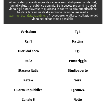
Alcuni video presenti in questa sezione sono stati presi da internet,
quindi valutati di pubblico dominio. Se i soggetti presenti in questi
video o gli autori avessero qualcosa in contrario alla pubblicazione,
basterà fare richiesta di rimozione inviando una mail a:
team_verticali@italiaonline.it
. Provvederemo alla cancellazione del
video nel minor tempo possibile.
Verissimo
Tg4
Rai 1
Mattina
Fuori dal Coro
Tg5
Rai 2
Pomeriggio
Stasera Italia
Studioaperto
Rete 4
Sera
Quarta Repubblica
Tgcom24
Canale 5
Notte