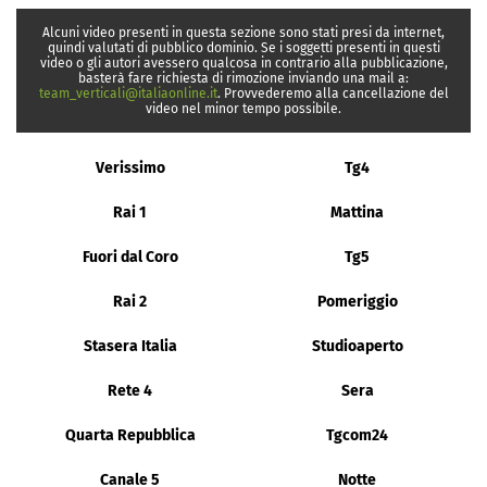
Alcuni video presenti in questa sezione sono stati presi da internet,
quindi valutati di pubblico dominio. Se i soggetti presenti in questi
video o gli autori avessero qualcosa in contrario alla pubblicazione,
basterà fare richiesta di rimozione inviando una mail a:
team_verticali@italiaonline.it
. Provvederemo alla cancellazione del
video nel minor tempo possibile.
Verissimo
Tg4
Rai 1
Mattina
Fuori dal Coro
Tg5
Rai 2
Pomeriggio
Stasera Italia
Studioaperto
Rete 4
Sera
Quarta Repubblica
Tgcom24
Canale 5
Notte