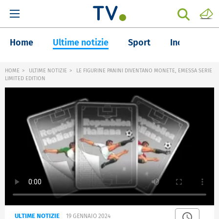
Home
Ultime notizie
Sport
Inchieste
HOME
ULTIME NOTIZIE
LE FIGURINE PANINI DIVENTANO MONETE, EMESSA SERIE
LIMITED EDITION
ULTIME NOTIZIE
19 GENNAIO 2024