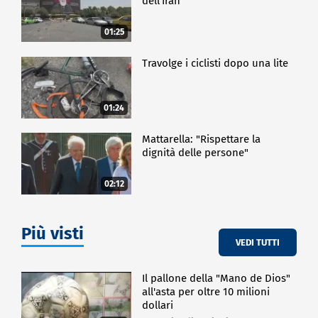
dell'Iran
Le monete sono acquistabili al costo di 50 euro
singolarmente, e di 135 euro nella versione
01:25
cofanetto.
Travolge i ciclisti dopo una lite
CRONACA
01:24
Mattarella: "Rispettare la
dignità delle persone"
02:12
Più visti
VEDI TUTTI
Il pallone della "Mano de Dios"
all'asta per oltre 10 milioni
dollari