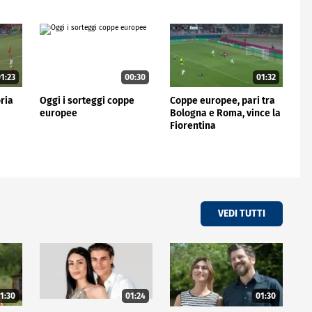
1:23
00:30
01:32
ria
Oggi i sorteggi coppe
Coppe europee, pari tra
europee
Bologna e Roma, vince la
Fiorentina
VEDI TUTTI
1:30
01:24
01:30