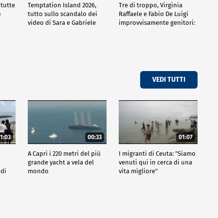
 tutte
Temptation Island 2026,
Tre di troppo, Virginia
o
tutto sullo scandalo dei
Raffaele e Fabio De Luigi
video di Sara e Gabriele
improvvisamente genitori:
tutte le curiosità sulla
commedia
VEDI TUTTI
1:03
00:33
01:07
A Capri i 220 metri del più
I migranti di Ceuta: "Siamo
grande yacht a vela del
venuti qui in cerca di una
 di
mondo
vita migliore"