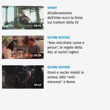
SPORT
All'allenamento
dell'Inter ecco la festa
sul trattore della SV
00:16
Aasen
ULTIME NOTIZIE
"Non mischiate carne e
pesce", le regole della
Bbc ai turisti inglesi
01:29
ULTIME NOTIZIE
Droni e nuclei mobili in
azione, blitz "anti-
maranza" a Roma
01:45