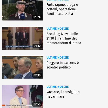
Furti, rapine, droga e
coltelli, operazione
"anti-maranza" a
01:24
Milano
ULTIME NOTIZIE
Breaking News delle
21.30 | Iran: fine del
memorandum d'intesa
01:12
con Usa
ULTIME NOTIZIE
Roggero in carcere, è
scontro politico
02:38
ULTIME NOTIZIE
Vacanze, i consigli per
risparmiare
02:58