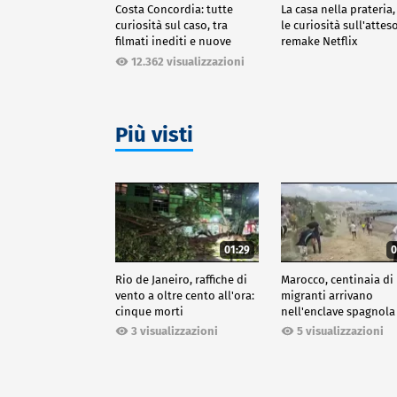
Costa Concordia: tutte
La casa nella prateria,
curiosità sul caso, tra
le curiosità sull'attes
filmati inediti e nuove
remake Netflix
ricostruzioni
12.362 visualizzazioni
Più visti
01:29
0
Rio de Janeiro, raffiche di
Marocco, centinaia di
vento a oltre cento all'ora:
migranti arrivano
cinque morti
nell'enclave spagnola
Ceuta
3 visualizzazioni
5 visualizzazioni