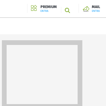
PREMIUM
MAIL
SEARCH
ENTRA
ENTRA
ENTRA