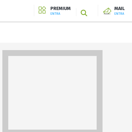
PREMIUM
MAIL
SEARCH
ENTRA
ENTRA
ENTRA