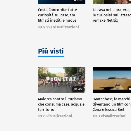
Costa Concordia: tutte
La casa nella prateria,
curiosità sul caso, tra
le curiosità sull'attes
filmati inediti e nuove
remake Netflix
ricostruzioni
9.552 visualizzazioni
Più visti
01:49
0
Maiorca contro il turismo
"Matchbox", le macch
che consuma case, acqua e
diventano un film con
territorio
Cena e Jessica Biel
8 visualizzazioni
3 visualizzazioni