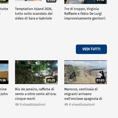
 tutte
Temptation Island 2026,
Tre di troppo, Virginia
o
tutto sullo scandalo dei
Raffaele e Fabio De Luigi
video di Sara e Gabriele
improvvisamente genitori:
tutte le curiosità sulla
commedia
VEDI TUTTI
1:36
01:29
01:03
inine
Rio de Janeiro, raffiche di
Marocco, centinaia di
 John
vento a oltre cento all'ora:
migranti arrivano
cinque morti
nell'enclave spagnola di
Ceuta
9 visualizzazioni
6 visualizzazioni