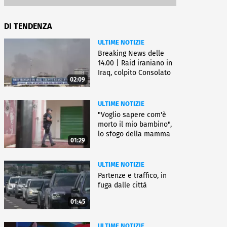
DI TENDENZA
ULTIME NOTIZIE
Breaking News delle
14.00 | Raid iraniano in
Iraq, colpito Consolato
02:09
Usa
ULTIME NOTIZIE
"Voglio sapere com'è
morto il mio bambino",
lo sfogo della mamma
01:29
ULTIME NOTIZIE
Partenze e traffico, in
fuga dalle città
01:45
ULTIME NOTIZIE