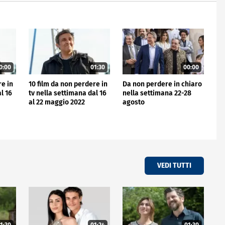
0:00
01:30
00:00
re in
10 film da non perdere in
Da non perdere in chiaro
l 16
tv nella settimana dal 16
nella settimana 22-28
al 22 maggio 2022
agosto
VEDI TUTTI
1:30
01:24
01:30