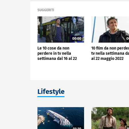
SUGGERITI
00:00
0
Le 10 cose da non
10 film da non perde
perdere in tv nella
tv nella settimana da
settimana dal 16 al 22
al 22 maggio 2022
Lifestyle
01:30
0