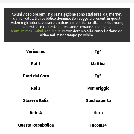
Alcuni video presenti in questa sezione sono stati presi da internet,
quindi valutati di pubblico dominio. Se i soggetti presenti in questi
video o gli autori avessero qualcosa in contrario alla pubblicazione,
basterà fare richiesta di rimozione inviando una mail a:
team_verticali@italiaonline.it
. Provvederemo alla cancellazione del
video nel minor tempo possibile.
Verissimo
Tg4
Rai 1
Mattina
Fuori dal Coro
Tg5
Rai 2
Pomeriggio
Stasera Italia
Studioaperto
Rete 4
Sera
Quarta Repubblica
Tgcom24