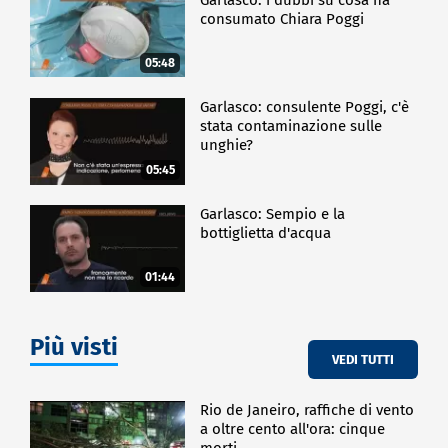
consumato Chiara Poggi
05:48
Garlasco: consulente Poggi, c'è
stata contaminazione sulle
unghie?
05:45
Garlasco: Sempio e la
bottiglietta d'acqua
01:44
Più visti
VEDI TUTTI
Rio de Janeiro, raffiche di vento
a oltre cento all'ora: cinque