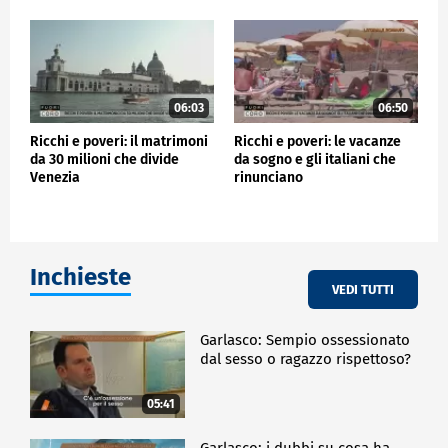
06:03
06:50
Ricchi e poveri: il matrimoni
Ricchi e poveri: le vacanze
da 30 milioni che divide
da sogno e gli italiani che
Venezia
rinunciano
Inchieste
VEDI TUTTI
Garlasco: Sempio ossessionato
dal sesso o ragazzo rispettoso?
05:41
Garlasco: i dubbi su cosa ha