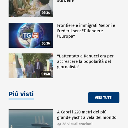
sta bene"
07:34
Frontiere e immigrati Meloni e
Frederiksen: "Difendere
l'Europa"
05:36
"L'attentato a Ranucci era per
accrescere la popolarità del
giornalista"
01:40
Più visti
VEDI TUTTI
A Capri i 220 metri del più
grande yacht a vela del mondo
28 visualizzazioni