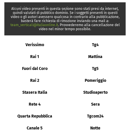
Alcuni video presenti in questa sezione sono stati presi da internet,
quindi valutati di pubblico dominio. Se i soggetti presenti in questi
video o gli autori avessero qualcosa in contrario alla pubblicazione,
basterà fare richiesta di rimozione inviando una mail a:
team_verticali@italiaonline.it
. Provvederemo alla cancellazione del
video nel minor tempo possibile.
Verissimo
Tg4
Rai 1
Mattina
Fuori dal Coro
Tg5
Rai 2
Pomeriggio
Stasera Italia
Studioaperto
Rete 4
Sera
Quarta Repubblica
Tgcom24
Canale 5
Notte