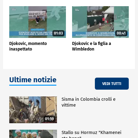
davvero le persone, le culture, le tradizioni e le
nazioni diverse, quindi sì, spero davvero che lo sport
continui a crescere e ad influenzare i giovani in
modo positivo" ha detto Novak Djokovic ringraziando
per il premio ricevuto.
01:03
00:41
Djokovic, momento
Djokovic e la figlia a
SPORT
inaspettato
Wimbledon
Ultime notizie
VEDI TUTTI
Sisma in Colombia crolli e
vittime
01:59
Stallo su Hormuz "Khamenei