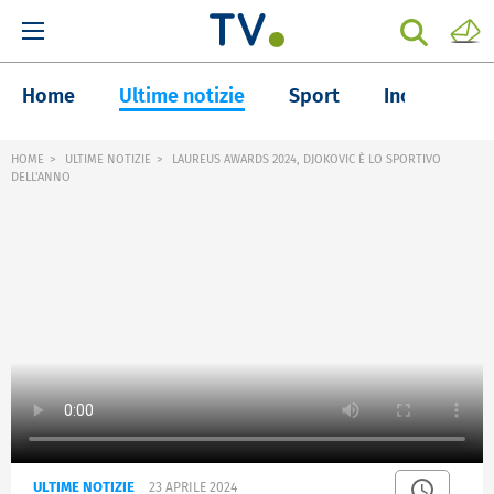
Home
Ultime notizie
Sport
Inchieste
HOME
ULTIME NOTIZIE
LAUREUS AWARDS 2024, DJOKOVIC È LO SPORTIVO
DELL'ANNO
ULTIME NOTIZIE
23 APRILE 2024