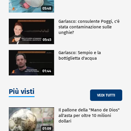
05:48
Garlasco: consulente Poggi, c'è
stata contaminazione sulle
unghie?
05:45
Garlasco: Sempio e la
bottiglietta d'acqua
01:44
Più visti
VEDI TUTTI
Il pallone della "Mano de Dios"
all'asta per oltre 10 milioni
dollari
01:09