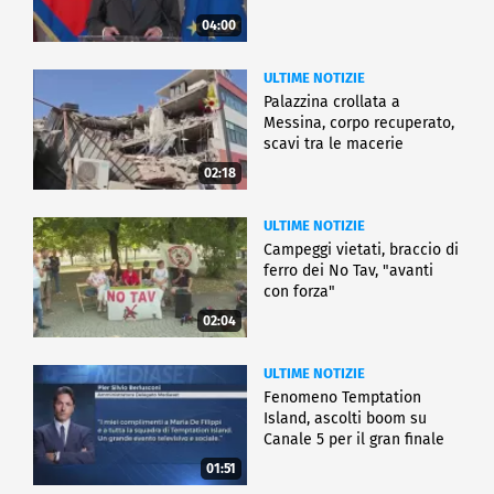
04:00
ULTIME NOTIZIE
Palazzina crollata a
Messina, corpo recuperato,
scavi tra le macerie
02:18
ULTIME NOTIZIE
Campeggi vietati, braccio di
ferro dei No Tav, "avanti
con forza"
02:04
ULTIME NOTIZIE
Fenomeno Temptation
Island, ascolti boom su
Canale 5 per il gran finale
01:51