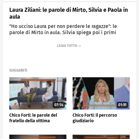
Laura Ziliani: le parole di Mirto, Silvia e Paola in
aula
"Ho ucciso Laura per non perdere le ragazze": le
parole di Mirto in aula. Silvia spiega poi i primi
tentativi di uccidere la madre e Paola dichiara:
"Mamma era un mostro e mirto il mio guru".
MEDIASET
QUARTO GRADO
SUGGERITI
07:14
01:51
Chico Forti: le parole del
Chico Forti: il percorso
fratello della vittima
giudiziario