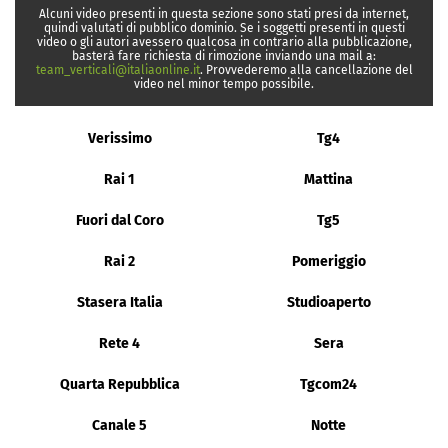
Alcuni video presenti in questa sezione sono stati presi da internet,
quindi valutati di pubblico dominio. Se i soggetti presenti in questi
video o gli autori avessero qualcosa in contrario alla pubblicazione,
basterà fare richiesta di rimozione inviando una mail a:
team_verticali@italiaonline.it
. Provvederemo alla cancellazione del
video nel minor tempo possibile.
Verissimo
Tg4
Rai 1
Mattina
Fuori dal Coro
Tg5
Rai 2
Pomeriggio
Stasera Italia
Studioaperto
Rete 4
Sera
Quarta Repubblica
Tgcom24
Canale 5
Notte