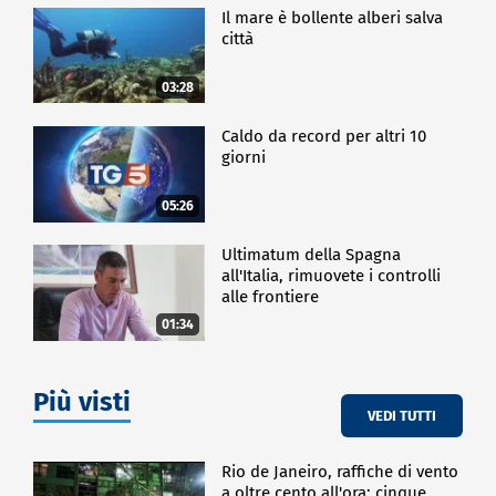
Il mare è bollente alberi salva
città
03:28
Caldo da record per altri 10
giorni
05:26
Ultimatum della Spagna
all'Italia, rimuovete i controlli
alle frontiere
01:34
Più visti
VEDI TUTTI
Rio de Janeiro, raffiche di vento
a oltre cento all'ora: cinque