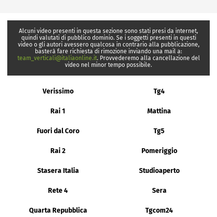
Alcuni video presenti in questa sezione sono stati presi da internet,
quindi valutati di pubblico dominio. Se i soggetti presenti in questi
video o gli autori avessero qualcosa in contrario alla pubblicazione,
basterà fare richiesta di rimozione inviando una mail a:
team_verticali@italiaonline.it
. Provvederemo alla cancellazione del
video nel minor tempo possibile.
Verissimo
Tg4
Rai 1
Mattina
Fuori dal Coro
Tg5
Rai 2
Pomeriggio
Stasera Italia
Studioaperto
Rete 4
Sera
Quarta Repubblica
Tgcom24