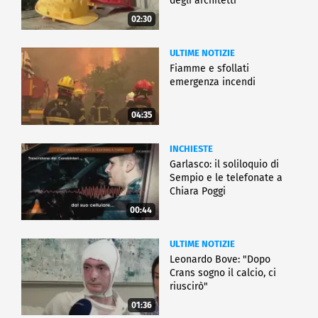
degli architetti
02:30
ULTIME NOTIZIE
Fiamme e sfollati
emergenza incendi
04:35
INCHIESTE
Garlasco: il soliloquio di
Sempio e le telefonate a
Chiara Poggi
00:44
ULTIME NOTIZIE
Leonardo Bove: "Dopo
Crans sogno il calcio, ci
riuscirò"
01:36