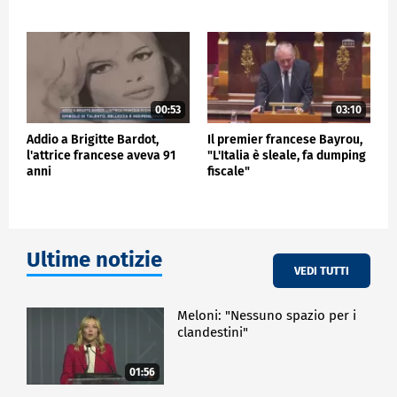
nella giustizia e che presenterà ricorso immediato.
L'artista è ritenuta colpevole di essere stata
domiciliata in modo fraudolento in Portogallo nel
2016 e 2017 e di aver fatto passare una donazione di
due milioni di euro per un prestito e aver fatto
transitare 120.000 euro tramite un conto americano
00:53
03:10
non dichiarato.
Addio a Brigitte Bardot,
Il premier francese Bayrou,
l'attrice francese aveva 91
"L'Italia è sleale, fa dumping
ESTERI
anni
fiscale"
Ultime notizie
VEDI TUTTI
Meloni: "Nessuno spazio per i
clandestini"
01:56