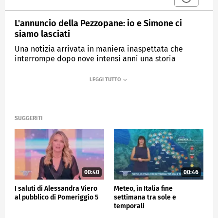
L'annuncio della Pezzopane: io e Simone ci
siamo lasciati
Una notizia arrivata in maniera inaspettata che
interrompe dopo nove intensi anni una storia
d'amore capace di rompere gli schemi e superare i
pregiudizi.
MEDIASET
POMERIGGIO CINQUE
SUGGERITI
00:40
00:46
I saluti di Alessandra Viero
Meteo, in Italia fine
al pubblico di Pomeriggio 5
settimana tra sole e
temporali