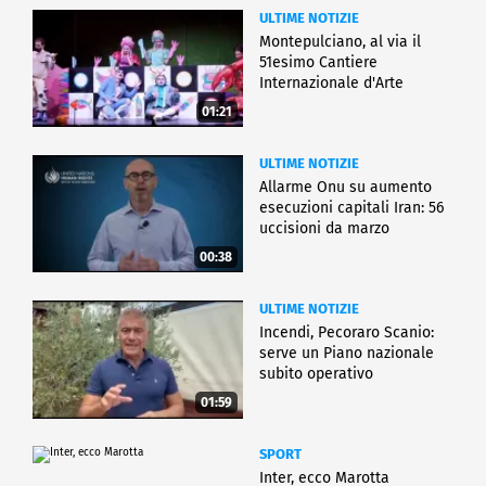
ULTIME NOTIZIE
Montepulciano, al via il
51esimo Cantiere
Internazionale d'Arte
01:21
ULTIME NOTIZIE
Allarme Onu su aumento
esecuzioni capitali Iran: 56
uccisioni da marzo
00:38
ULTIME NOTIZIE
Incendi, Pecoraro Scanio:
serve un Piano nazionale
subito operativo
01:59
SPORT
Inter, ecco Marotta