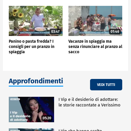
03:47
01:46
Panino o pasta fredda? I
Vacanze in spiaggia ma
consigli per un pranzo in
senza rinunciare al pranzo al
spiaggia
sacco
Approfondimenti
VEDI TUTTI
I Vip e il desiderio di adottare:
le storie raccontate a Verissimo
05:20
I Vip che hanno scelto