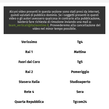
Alcuni video presenti in questa sezione sono stati presi da internet,
quindi valutati di pubblico dominio. Se i soggetti presenti in questi
video o gli autori avessero qualcosa in contrario alla pubblicazione,
basterà fare richiesta di rimozione inviando una mail a:
team_verticali@italiaonline.it
. Provvederemo alla cancellazione del
video nel minor tempo possibile.
Verissimo
Tg4
Rai 1
Mattina
Fuori dal Coro
Tg5
Rai 2
Pomeriggio
Stasera Italia
Studioaperto
Rete 4
Sera
Quarta Repubblica
Tgcom24