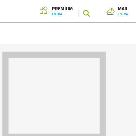
PREMIUM
MAIL
SEARCH
ENTRA
ENTRA
ENTRA