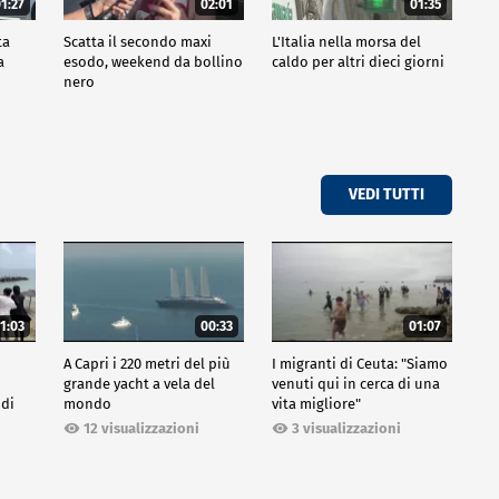
1:27
02:01
01:35
ta
Scatta il secondo maxi
L'Italia nella morsa del
a
esodo, weekend da bollino
caldo per altri dieci giorni
nero
VEDI TUTTI
1:03
00:33
01:07
A Capri i 220 metri del più
I migranti di Ceuta: "Siamo
grande yacht a vela del
venuti qui in cerca di una
 di
mondo
vita migliore"
12 visualizzazioni
3 visualizzazioni