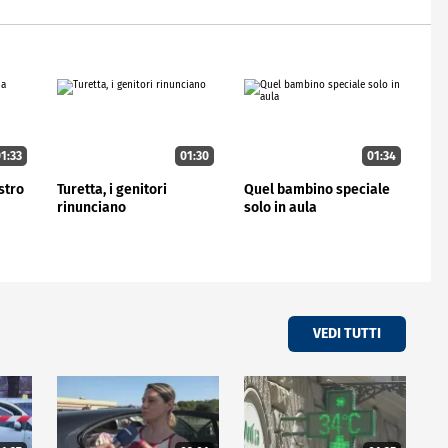
1:33
01:30
01:34
stro
Turetta, i genitori
Quel bambino speciale
rinunciano
solo in aula
VEDI TUTTI