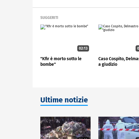
SUGGERITI
02:13
0
"Kfir è morto sotto le
Caso Cospito, Delma
bombe"
a giudizio
Ultime notizie