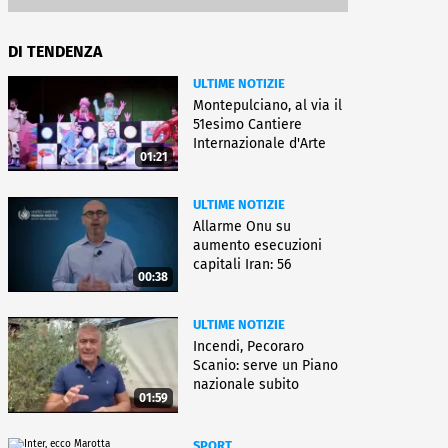
DI TENDENZA
ULTIME NOTIZIE
Montepulciano, al via il
51esimo Cantiere
Internazionale d'Arte
01:21
ULTIME NOTIZIE
Allarme Onu su
aumento esecuzioni
capitali Iran: 56
00:38
uccisioni da marzo
ULTIME NOTIZIE
Incendi, Pecoraro
Scanio: serve un Piano
nazionale subito
01:59
operativo
SPORT