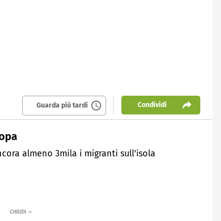
Condividi
Guarda più tardi
ropa
ncora almeno 3mila i migranti sull'isola