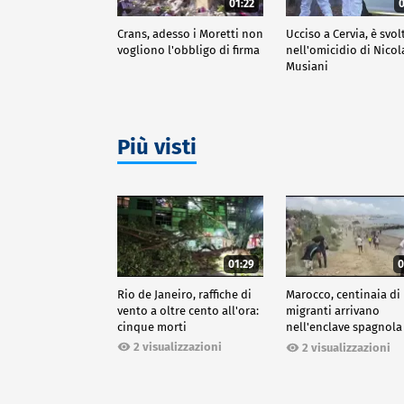
01:22
0
Crans, adesso i Moretti non
Ucciso a Cervia, è svol
vogliono l'obbligo di firma
nell'omicidio di Nicol
Musiani
Più visti
01:29
0
Rio de Janeiro, raffiche di
Marocco, centinaia di
vento a oltre cento all'ora:
migranti arrivano
cinque morti
nell'enclave spagnola
Ceuta
2 visualizzazioni
2 visualizzazioni