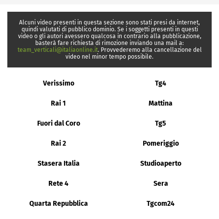
Alcuni video presenti in questa sezione sono stati presi da internet,
quindi valutati di pubblico dominio. Se i soggetti presenti in questi
video o gli autori avessero qualcosa in contrario alla pubblicazione,
basterà fare richiesta di rimozione inviando una mail a:
team_verticali@italiaonline.it
. Provvederemo alla cancellazione del
video nel minor tempo possibile.
Verissimo
Tg4
Rai 1
Mattina
Fuori dal Coro
Tg5
Rai 2
Pomeriggio
Stasera Italia
Studioaperto
Rete 4
Sera
Quarta Repubblica
Tgcom24