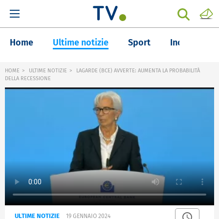
Home
Ultime notizie
Sport
Inchieste
HOME
ULTIME NOTIZIE
LAGARDE (BCE) AVVERTE: AUMENTA LA PROBABILITÀ
DELLA RECESSIONE
ULTIME NOTIZIE
19 GENNAIO 2024