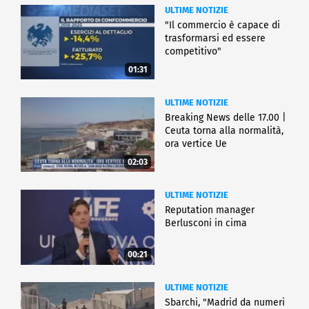
ULTIME NOTIZIE
"Il commercio è capace di
trasformarsi ed essere
competitivo"
01:31
ULTIME NOTIZIE
Breaking News delle 17.00 |
Ceuta torna alla normalità,
ora vertice Ue
02:03
ULTIME NOTIZIE
Reputation manager
Berlusconi in cima
00:21
ULTIME NOTIZIE
Sbarchi, "Madrid da numeri