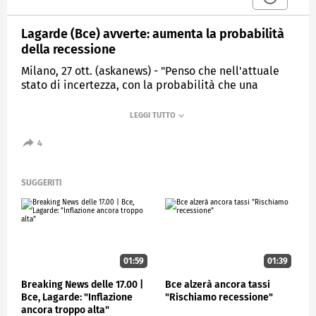
Lagarde (Bce) avverte: aumenta la probabilità
della recessione
Milano, 27 ott. (askanews) - "Penso che nell'attuale
stato di incertezza, con la probabilità che una
recessione incomba molto di più all'orizzonte e una
probabilità aumentata, ognuno debba fare il proprio
lavoro. Il nostro lavoro è la stabilità dei prezzi,
questo è il nostro mandato primario e ci atteniamo
4
ia questo. Siamo determinati, tutti noi nel consiglio
direttivo, siamo determinati a fornire quella
stabilità dei prezzi che abbiamo definito come
SUGGERITI
l'obiettivo di inflazione del 2% a medio termine". Lo
ha affermato Christine Lagarde, presidente della
Bce, nella conferenza stampa al termine del
Consiglio direttivo.
01:59
01:39
ECONOMIA
Breaking News delle 17.00 |
Bce alzerà ancora tassi
Bce, Lagarde: "Inflazione
"Rischiamo recessione"
ancora troppo alta"