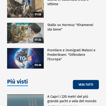
vittime
01:59
Stallo su Hormuz "Khamenei
sta bene"
07:34
Frontiere e immigrati Meloni e
Frederiksen: "Difendere
l'Europa"
05:36
Più visti
VEDI TUTTI
A Capri i 220 metri del più
grande yacht a vela del mondo