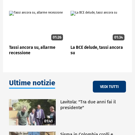
01:26
01:34
Tassi ancora su, allarme
La BCE delude, tassi ancora
recessione
su
Ultime notizie
VEDI TUTTI
Lavitola: "Tra due anni fai il
presidente"
01:41
Sisma in Colombia crolli e