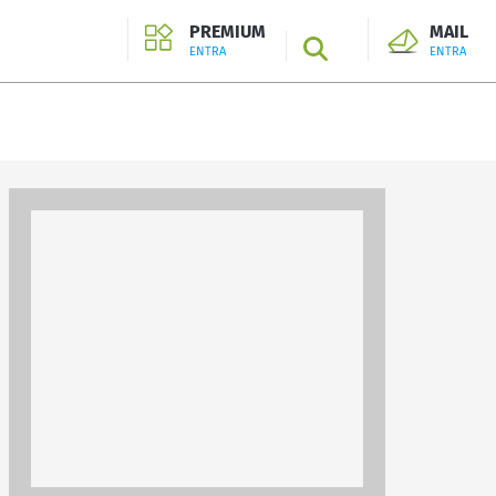
PREMIUM
MAIL
SEARCH
ENTRA
ENTRA
ENTRA