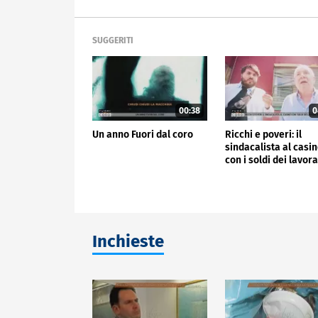
SUGGERITI
00:38
0
Un anno Fuori dal coro
Ricchi e poveri: il
sindacalista al casi
con i soldi dei lavora
Inchieste