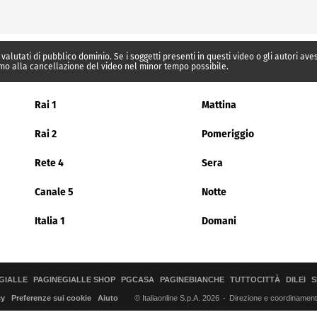
 valutati di pubblico dominio. Se i soggetti presenti in questi video o gli autori av
mo alla cancellazione del video nel minor tempo possibile.
Rai 1
Mattina
Rai 2
Pomeriggio
Rete 4
Sera
Canale 5
Notte
Italia 1
Domani
GIALLE
PAGINEGIALLE SHOP
PGCASA
PAGINEBIANCHE
TUTTOCITTÀ
DILEI
S
© Italiaonline S.p.A. 2026
Direzione e coordinamento 
cy
Preferenze sui cookie
Aiuto