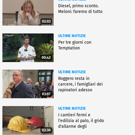
Diesel, primo sconto.
Meloni: faremo di tutto
02:03
ULTIME NOTIZIE
Per tre giorni con
Temptation
00:42
ULTIME NOTIZIE
Roggero resta in
carcere, i famigliari dei
rapinatori adesso
03:07
battono cassa
ULTIME NOTIZIE
I cantieri fermi e
l'edilizia al palo, il grido
d'allarme degli
02:30
architetti