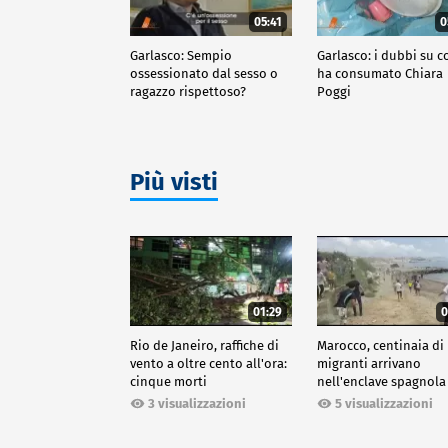
05:41
0
Garlasco: Sempio
Garlasco: i dubbi su c
ossessionato dal sesso o
ha consumato Chiara
ragazzo rispettoso?
Poggi
Più visti
01:29
0
Rio de Janeiro, raffiche di
Marocco, centinaia di
vento a oltre cento all'ora:
migranti arrivano
cinque morti
nell'enclave spagnola
Ceuta
3 visualizzazioni
5 visualizzazioni