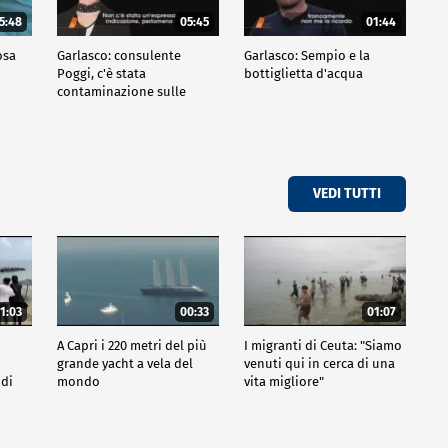
5:48
05:45
01:44
osa
Garlasco: consulente
Garlasco: Sempio e la
Poggi, c'è stata
bottiglietta d'acqua
contaminazione sulle
unghie?
VEDI TUTTI
1:03
00:33
01:07
A Capri i 220 metri del più
I migranti di Ceuta: "Siamo
grande yacht a vela del
venuti qui in cerca di una
 di
mondo
vita migliore"