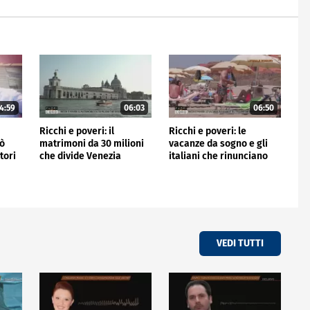
4:59
06:03
06:50
Ricchi e poveri: il
Ricchi e poveri: le
nò
matrimoni da 30 milioni
vacanze da sogno e gli
tori
che divide Venezia
italiani che rinunciano
VEDI TUTTI