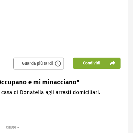
Condividi
Guarda più tardi
"Occupano e mi minacciano"
asa di Donatella agli arresti domiciliari.