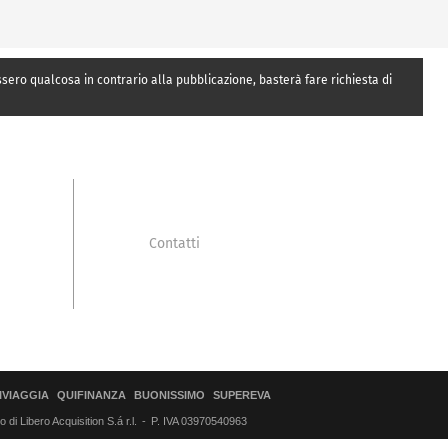
essero qualcosa in contrario alla pubblicazione, basterà fare richiesta di
Contatti
IVIAGGIA
QUIFINANZA
BUONISSIMO
SUPEREVA
di Libero Acquisition S.á r.l.
P. IVA 03970540963