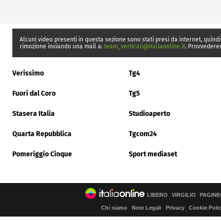
Alcuni video presenti in questa sezione sono stati presi da internet, quindi
rimozione inviando una mail a:
team_verticali@italiaonline.it
. Provvedere
Verissimo
Tg4
Fuori dal Coro
Tg5
Stasera Italia
Studioaperto
Quarta Repubblica
Tgcom24
Pomeriggio Cinque
Sport mediaset
LIBERO
VIRGILIO
PAGINE
Chi siamo
Note Legali
Privacy
Cookie Poli