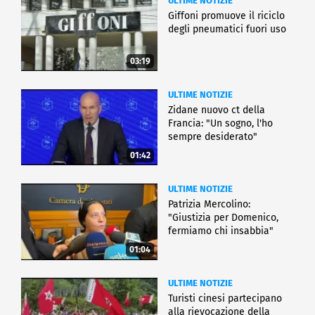
ULTIME NOTIZIE
Giffoni promuove il riciclo
degli pneumatici fuori uso
03:19
ULTIME NOTIZIE
Zidane nuovo ct della
Francia: "Un sogno, l'ho
sempre desiderato"
01:42
ULTIME NOTIZIE
Patrizia Mercolino:
"Giustizia per Domenico,
fermiamo chi insabbia"
01:04
ULTIME NOTIZIE
Turisti cinesi partecipano
alla rievocazione della