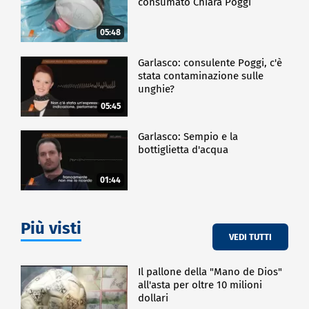
consumato Chiara Poggi
05:48
Garlasco: consulente Poggi, c'è
stata contaminazione sulle
unghie?
05:45
Garlasco: Sempio e la
bottiglietta d'acqua
01:44
Più visti
VEDI TUTTI
Il pallone della "Mano de Dios"
all'asta per oltre 10 milioni
dollari