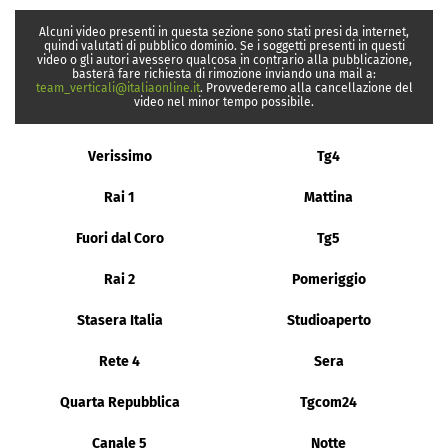
Alcuni video presenti in questa sezione sono stati presi da internet,
quindi valutati di pubblico dominio. Se i soggetti presenti in questi
video o gli autori avessero qualcosa in contrario alla pubblicazione,
basterà fare richiesta di rimozione inviando una mail a:
team_verticali@italiaonline.it
. Provvederemo alla cancellazione del
video nel minor tempo possibile.
Verissimo
Tg4
Rai 1
Mattina
Fuori dal Coro
Tg5
Rai 2
Pomeriggio
Stasera Italia
Studioaperto
Rete 4
Sera
Quarta Repubblica
Tgcom24
Canale 5
Notte