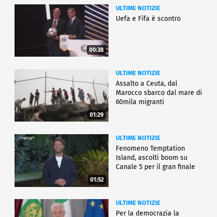
ULTIME NOTIZIE
Uefa e Fifa è scontro
00:38
ULTIME NOTIZIE
Assalto a Ceuta, dal
Marocco sbarco dal mare di
60mila migranti
01:29
ULTIME NOTIZIE
Fenomeno Temptation
Island, ascolti boom su
Canale 5 per il gran finale
01:52
ULTIME NOTIZIE
Per la democrazia la