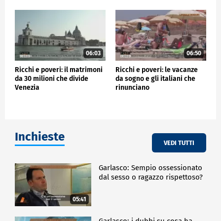
06:03
06:50
Ricchi e poveri: il matrimoni
Ricchi e poveri: le vacanze
da 30 milioni che divide
da sogno e gli italiani che
Venezia
rinunciano
Inchieste
VEDI TUTTI
Garlasco: Sempio ossessionato
dal sesso o ragazzo rispettoso?
05:41
Garlasco: i dubbi su cosa ha