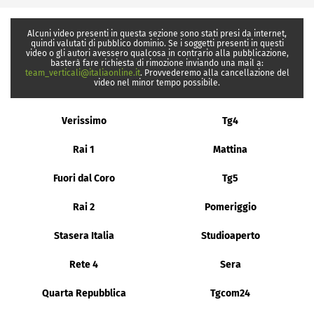
Alcuni video presenti in questa sezione sono stati presi da internet,
quindi valutati di pubblico dominio. Se i soggetti presenti in questi
video o gli autori avessero qualcosa in contrario alla pubblicazione,
basterà fare richiesta di rimozione inviando una mail a:
team_verticali@italiaonline.it
. Provvederemo alla cancellazione del
video nel minor tempo possibile.
Verissimo
Tg4
Rai 1
Mattina
Fuori dal Coro
Tg5
Rai 2
Pomeriggio
Stasera Italia
Studioaperto
Rete 4
Sera
Quarta Repubblica
Tgcom24