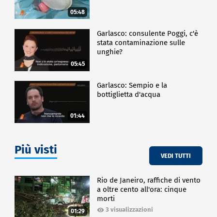
05:48
Garlasco: consulente Poggi, c'è
stata contaminazione sulle
unghie?
05:45
Garlasco: Sempio e la
bottiglietta d'acqua
01:44
Più visti
VEDI TUTTI
Rio de Janeiro, raffiche di vento
a oltre cento all'ora: cinque
morti
3 visualizzazioni
01:29