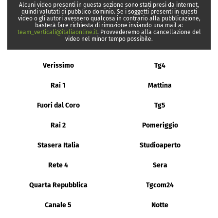
Alcuni video presenti in questa sezione sono stati presi da internet,
quindi valutati di pubblico dominio. Se i soggetti presenti in questi
video o gli autori avessero qualcosa in contrario alla pubblicazione,
basterà fare richiesta di rimozione inviando una mail a:
team_verticali@italiaonline.it
. Provvederemo alla cancellazione del
video nel minor tempo possibile.
Verissimo
Tg4
Rai 1
Mattina
Fuori dal Coro
Tg5
Rai 2
Pomeriggio
Stasera Italia
Studioaperto
Rete 4
Sera
Quarta Repubblica
Tgcom24
Canale 5
Notte