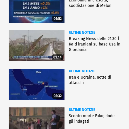
Economia in crescita,
soddisfazione di Meloni
01:52
ULTIME NOTIZIE
Breaking News delle 21.30 |
Raid iraniani su base Usa in
Giordania
01:14
ULTIME NOTIZIE
Iran e Ucraina, notte di
attacchi
03:32
ULTIME NOTIZIE
Scontri morte Fakir, dodici
gli indagati