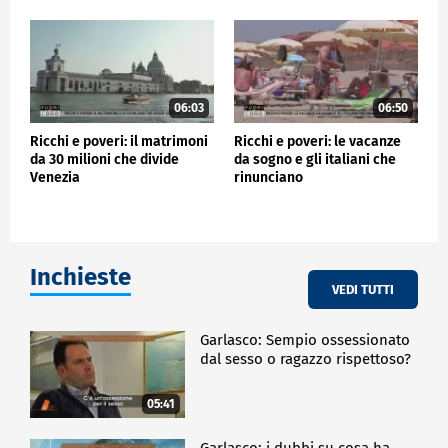
06:03
06:50
Ricchi e poveri: il matrimoni
Ricchi e poveri: le vacanze
da 30 milioni che divide
da sogno e gli italiani che
Venezia
rinunciano
Inchieste
VEDI TUTTI
Garlasco: Sempio ossessionato
dal sesso o ragazzo rispettoso?
05:41
Garlasco: i dubbi su cosa ha