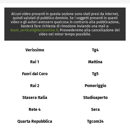
Alcuni video presenti in questa sezione sono stati presi da internet,
quindi valutati di pubblico dominio. Se i soggetti presenti in questi
video o gli autori avessero qualcosa in contrario alla pubblicazione,
basterà fare richiesta di rimozione inviando una mail a:
team_verticali@italiaonline.it
. Provvederemo alla cancellazione del
video nel minor tempo possibile.
Verissimo
Tg4
Rai 1
Mattina
Fuori dal Coro
Tg5
Rai 2
Pomeriggio
Stasera Italia
Studioaperto
Rete 4
Sera
Quarta Repubblica
Tgcom24