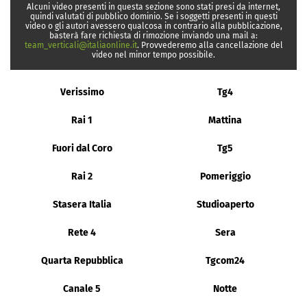
Alcuni video presenti in questa sezione sono stati presi da internet,
quindi valutati di pubblico dominio. Se i soggetti presenti in questi
video o gli autori avessero qualcosa in contrario alla pubblicazione,
basterà fare richiesta di rimozione inviando una mail a:
team_verticali@italiaonline.it
. Provvederemo alla cancellazione del
video nel minor tempo possibile.
Verissimo
Tg4
Rai 1
Mattina
Fuori dal Coro
Tg5
Rai 2
Pomeriggio
Stasera Italia
Studioaperto
Rete 4
Sera
Quarta Repubblica
Tgcom24
Canale 5
Notte