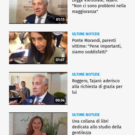
Legge elettorale, Tajani:
"Non ci sono problemi nella
maggioranza"
01:11
ULTIME NOTIZIE
Ponte Morandi, parenti
vittime: "Pene importanti,
siamo soddisfatti"
01:07
ULTIME NOTIZIE
Roggero, Tajani: aderisco
alla richiesta di grazia per
lui
00:34
ULTIME NOTIZIE
Una collana di libri
dedicata allo studio della
gentilezza