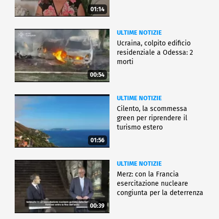
01:14
ULTIME NOTIZIE
Ucraina, colpito edificio
residenziale a Odessa: 2
morti
00:54
ULTIME NOTIZIE
Cilento, la scommessa
green per riprendere il
turismo estero
01:56
ULTIME NOTIZIE
Merz: con la Francia
esercitazione nucleare
congiunta per la deterrenza
00:39