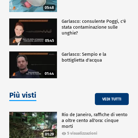
05:48
Garlasco: consulente Poggi, c'è
stata contaminazione sulle
unghie?
05:45
Garlasco: Sempio e la
bottiglietta d'acqua
01:44
Più visti
VEDI TUTTI
Rio de Janeiro, raffiche di vento
a oltre cento all'ora: cinque
morti
5 visualizzazioni
01:29