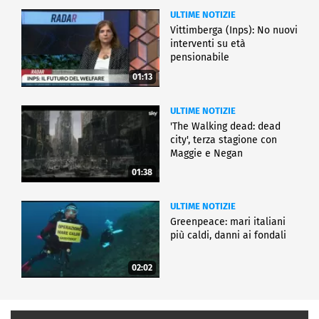
ULTIME NOTIZIE
Vittimberga (Inps): No nuovi
interventi su età
pensionabile
01:13
ULTIME NOTIZIE
'The Walking dead: dead
city', terza stagione con
Maggie e Negan
01:38
ULTIME NOTIZIE
Greenpeace: mari italiani
più caldi, danni ai fondali
02:02