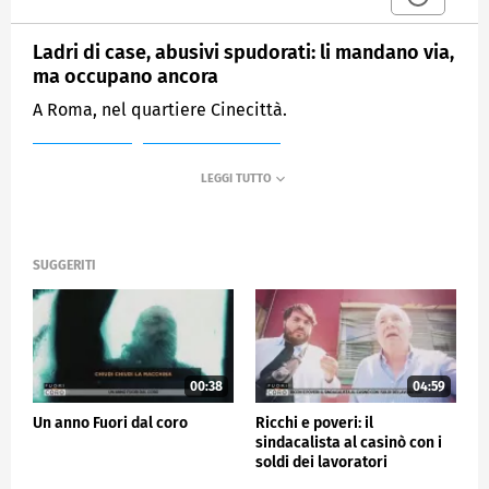
Ladri di case, abusivi spudorati: li mandano via,
ma occupano ancora
A Roma, nel quartiere Cinecittà.
MEDIASET
FUORI DAL CORO
SUGGERITI
00:38
04:59
Un anno Fuori dal coro
Ricchi e poveri: il
sindacalista al casinò con i
soldi dei lavoratori