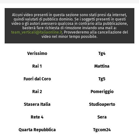
Alcuni video presenti in questa sezione sono stati presi da internet,
quindi valutati di pubblico dominio. Se i soggetti presenti in questi
video o gli autori avessero qualcosa in contrario alla pubblicazione,
basterà fare richiesta di rimozione inviando una mail a:
team_verticali@italiaonline.it
. Provvederemo alla cancellazione del
video nel minor tempo possibile.
Verissimo
Tg4
Rai 1
Mattina
Fuori dal Coro
Tg5
Rai 2
Pomeriggio
Stasera Italia
Studioaperto
Rete 4
Sera
Quarta Repubblica
Tgcom24