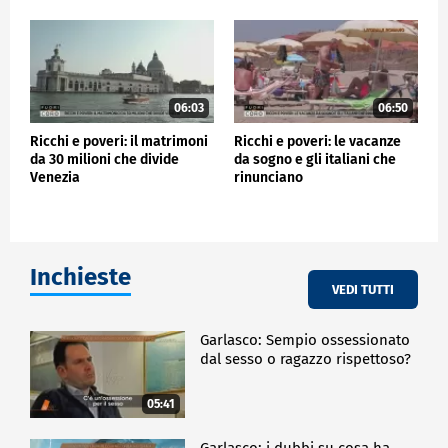
06:03
06:50
Ricchi e poveri: il matrimoni
Ricchi e poveri: le vacanze
da 30 milioni che divide
da sogno e gli italiani che
Venezia
rinunciano
Inchieste
VEDI TUTTI
Garlasco: Sempio ossessionato
dal sesso o ragazzo rispettoso?
05:41
Garlasco: i dubbi su cosa ha