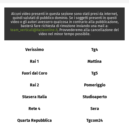
Alcuni video presenti in questa sezione sono stati presi da internet,
quindi valutati di pubblico dominio. Se i soggetti presenti in questi
video o gli autori avessero qualcosa in contrario alla pubblicazione,
basterà fare richiesta di rimozione inviando una mail a:
team_verticali@italiaonline.it
. Provvederemo alla cancellazione del
video nel minor tempo possibile.
Verissimo
Tg4
Rai 1
Mattina
Fuori dal Coro
Tg5
Rai 2
Pomeriggio
Stasera Italia
Studioaperto
Rete 4
Sera
Quarta Repubblica
Tgcom24