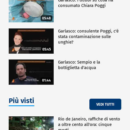
consumato Chiara Poggi
05:48
Garlasco: consulente Poggi, c'è
stata contaminazione sulle
unghie?
05:45
Garlasco: Sempio e la
bottiglietta d'acqua
01:44
Più visti
VEDI TUTTI
Rio de Janeiro, raffiche di vento
a oltre cento all'ora: cinque