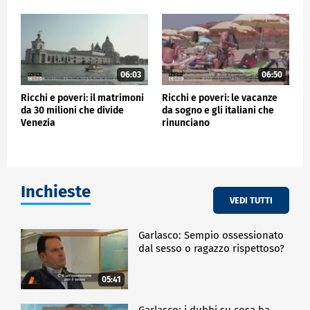
06:03
06:50
Ricchi e poveri: il matrimoni
Ricchi e poveri: le vacanze
da 30 milioni che divide
da sogno e gli italiani che
Venezia
rinunciano
Inchieste
VEDI TUTTI
Garlasco: Sempio ossessionato
dal sesso o ragazzo rispettoso?
05:41
Garlasco: i dubbi su cosa ha