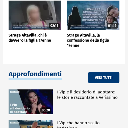
02:11
01:46
Strage Altavilla, chi è
Strage Altavilla, la
davvero la figlia 17enne
confessione della figlia
17enne
Approfondimenti
VEDI TUTTI
I Vip e il desiderio di adottare:
le storie raccontate a Verissimo
05:20
I Vip che hanno scelto