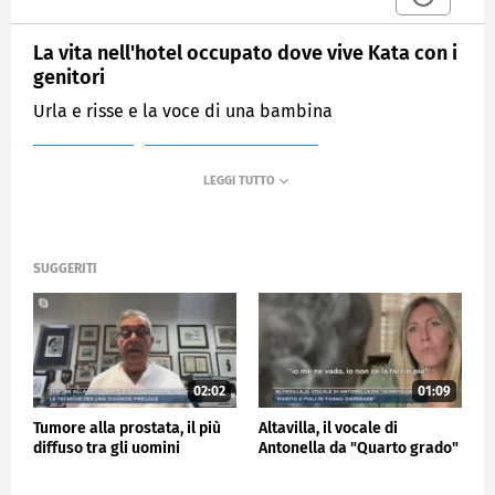
La vita nell'hotel occupato dove vive Kata con i
genitori
Urla e risse e la voce di una bambina
MEDIASET
MATTINO CINQUE NEWS
SUGGERITI
02:02
01:09
Tumore alla prostata, il più
Altavilla, il vocale di
diffuso tra gli uomini
Antonella da "Quarto grado"