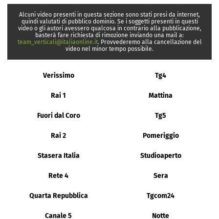
Alcuni video presenti in questa sezione sono stati presi da internet,
quindi valutati di pubblico dominio. Se i soggetti presenti in questi
video o gli autori avessero qualcosa in contrario alla pubblicazione,
basterà fare richiesta di rimozione inviando una mail a:
team_verticali@italiaonline.it
. Provvederemo alla cancellazione del
video nel minor tempo possibile.
Verissimo
Tg4
Rai 1
Mattina
Fuori dal Coro
Tg5
Rai 2
Pomeriggio
Stasera Italia
Studioaperto
Rete 4
Sera
Quarta Repubblica
Tgcom24
Canale 5
Notte