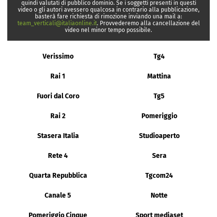
quindi valutati di pubblico dominio. Se i soggetti presenti in questi
video o gli autori avessero qualcosa in contrario alla pubblicazione,
basterà fare richiesta di rimozione inviando una mail a:
team_verticali@italiaonline.it
. Provvederemo alla cancellazione del
video nel minor tempo possibile.
Verissimo
Tg4
Rai 1
Mattina
Fuori dal Coro
Tg5
Rai 2
Pomeriggio
Stasera Italia
Studioaperto
Rete 4
Sera
Quarta Repubblica
Tgcom24
Canale 5
Notte
Pomeriggio Cinque
Sport mediaset