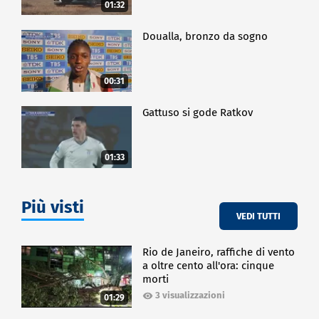
01:32
Doualla, bronzo da sogno
00:31
Gattuso si gode Ratkov
01:33
Più visti
VEDI TUTTI
Rio de Janeiro, raffiche di vento
a oltre cento all'ora: cinque
morti
3 visualizzazioni
01:29