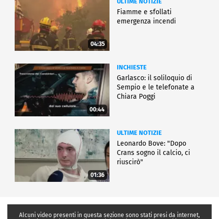
ULTIME NOTIZIE
Fiamme e sfollati
emergenza incendi
04:35
INCHIESTE
Garlasco: il soliloquio di
Sempio e le telefonate a
Chiara Poggi
00:44
ULTIME NOTIZIE
Leonardo Bove: "Dopo
Crans sogno il calcio, ci
riuscirò"
01:36
Alcuni video presenti in questa sezione sono stati presi da internet,