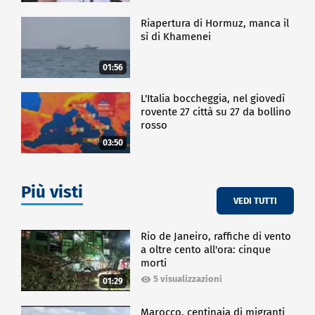
Riapertura di Hormuz, manca il
sì di Khamenei
01:56
L'Italia boccheggia, nel giovedì
rovente 27 città su 27 da bollino
rosso
03:50
Più visti
VEDI TUTTI
Rio de Janeiro, raffiche di vento
a oltre cento all'ora: cinque
morti
5 visualizzazioni
01:29
Marocco, centinaia di migranti