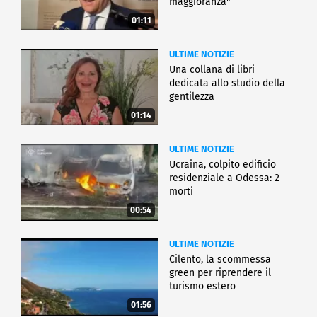
maggioranza"
01:11
ULTIME NOTIZIE
Una collana di libri
dedicata allo studio della
gentilezza
01:14
ULTIME NOTIZIE
Ucraina, colpito edificio
residenziale a Odessa: 2
morti
00:54
ULTIME NOTIZIE
Cilento, la scommessa
green per riprendere il
turismo estero
01:56