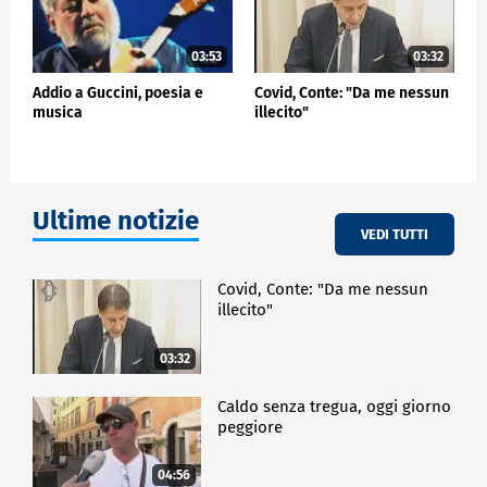
03:53
03:32
Addio a Guccini, poesia e
Covid, Conte: "Da me nessun
musica
illecito"
Ultime notizie
VEDI TUTTI
Covid, Conte: "Da me nessun
illecito"
03:32
Caldo senza tregua, oggi giorno
peggiore
04:56