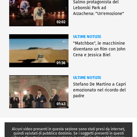
Salmo protagonista del
Lebonski Park ad
Arzachena: "Un'emozione"
02:02
ULTIME NOTIZIE
"Matchbox", le macchinine
diventano un film con John
Cena e Jessica Biel
01:36
ULTIME NOTIZIE
Stefano De Martino a Capri
emozionato nel ricordo del
padre
01:43
Alcuni video presenti in questa sezione sono stati presi da internet,
quindi valutati di pubblico dominio. Se i soggetti presenti in questi