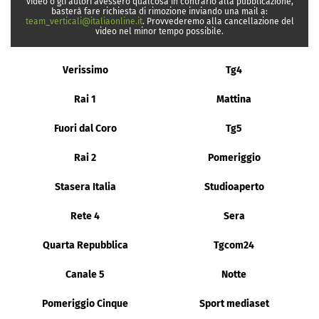
video o gli autori avessero qualcosa in contrario alla pubblicazione,
basterà fare richiesta di rimozione inviando una mail a:
team_verticali@italiaonline.it
. Provvederemo alla cancellazione del
video nel minor tempo possibile.
Verissimo
Tg4
Rai 1
Mattina
Fuori dal Coro
Tg5
Rai 2
Pomeriggio
Stasera Italia
Studioaperto
Rete 4
Sera
Quarta Repubblica
Tgcom24
Canale 5
Notte
Pomeriggio Cinque
Sport mediaset