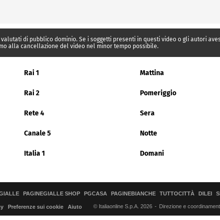
 valutati di pubblico dominio. Se i soggetti presenti in questi video o gli autori av
mo alla cancellazione del video nel minor tempo possibile.
Rai 1
Mattina
Rai 2
Pomeriggio
Rete 4
Sera
Canale 5
Notte
Italia 1
Domani
GIALLE
PAGINEGIALLE SHOP
PGCASA
PAGINEBIANCHE
TUTTOCITTÀ
DILEI
S
© Italiaonline S.p.A. 2026
Direzione e coordinamento 
cy
Preferenze sui cookie
Aiuto