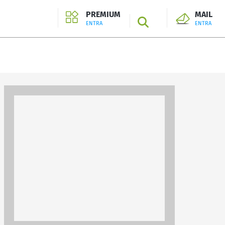
PREMIUM
MAIL
SEARCH
ENTRA
ENTRA
ENTRA