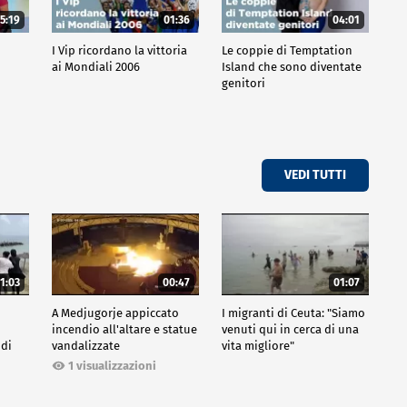
5:19
01:36
04:01
o
I Vip ricordano la vittoria
Le coppie di Temptation
ai Mondiali 2006
Island che sono diventate
genitori
VEDI TUTTI
1:03
00:47
01:07
A Medjugorje appiccato
I migranti di Ceuta: "Siamo
incendio all'altare e statue
venuti qui in cerca di una
 di
vandalizzate
vita migliore"
1 visualizzazioni