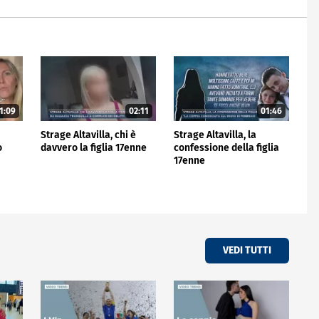
1:09
02:11
01:46
Strage Altavilla, chi è
Strage Altavilla, la
o
davvero la figlia 17enne
confessione della figlia
17enne
VEDI TUTTI