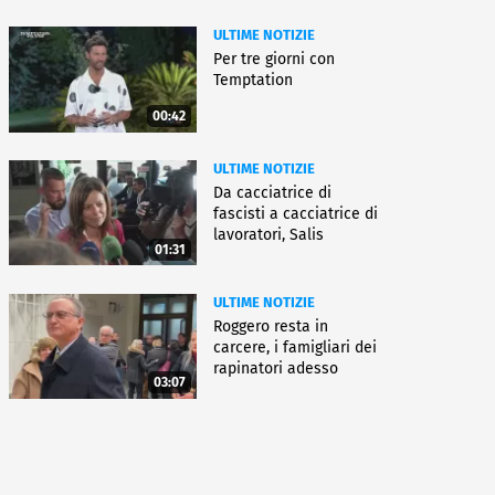
ULTIME NOTIZIE
Per tre giorni con
Temptation
00:42
ULTIME NOTIZIE
Da cacciatrice di
fascisti a cacciatrice di
lavoratori, Salis
01:31
condannata
ULTIME NOTIZIE
Roggero resta in
carcere, i famigliari dei
rapinatori adesso
03:07
battono cassa