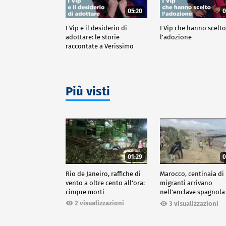
05:20
0
I Vip e il desiderio di
I Vip che hanno scelt
adottare: le storie
l'adozione
raccontate a Verissimo
Più visti
01:29
0
Rio de Janeiro, raffiche di
Marocco, centinaia di
vento a oltre cento all'ora:
migranti arrivano
cinque morti
nell'enclave spagnola
Ceuta
2 visualizzazioni
3 visualizzazioni