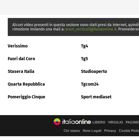
Alcuni video presenti in questa sezione sono stati presi da internet, quindi
rimozione inviando una mail a:
team_verticali@italiaonline.it
. Provvedere
Verissimo
Tg4
Fuori dal Coro
Tg5
Stasera Italia
Studioaperto
Quarta Repubblica
Tgcom24
Pomeriggio Cinque
Sport mediaset
LIBERO
VIRGILIO
PAGINE
Chi siamo
Note Legali
Privacy
Cookie Poli