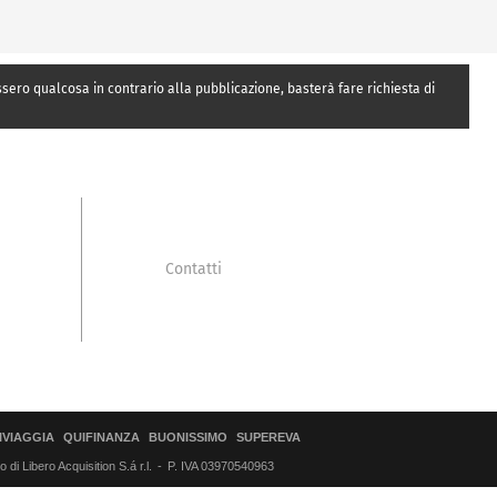
essero qualcosa in contrario alla pubblicazione, basterà fare richiesta di
Contatti
IVIAGGIA
QUIFINANZA
BUONISSIMO
SUPEREVA
di Libero Acquisition S.á r.l.
P. IVA 03970540963