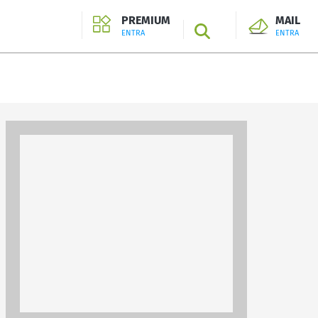
PREMIUM
MAIL
SEARCH
ENTRA
ENTRA
ENTRA