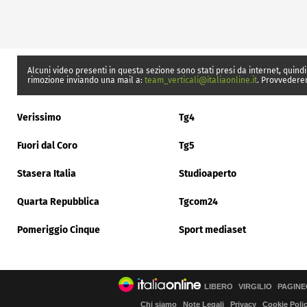
Alcuni video presenti in questa sezione sono stati presi da internet, quindi
rimozione inviando una mail a:
team_verticali@italiaonline.it
. Provvedere
Verissimo
Tg4
Fuori dal Coro
Tg5
Stasera Italia
Studioaperto
Quarta Repubblica
Tgcom24
Pomeriggio Cinque
Sport mediaset
LIBERO
VIRGILIO
PAGINE
Chi siamo
Note Legali
Privacy
Cookie Poli