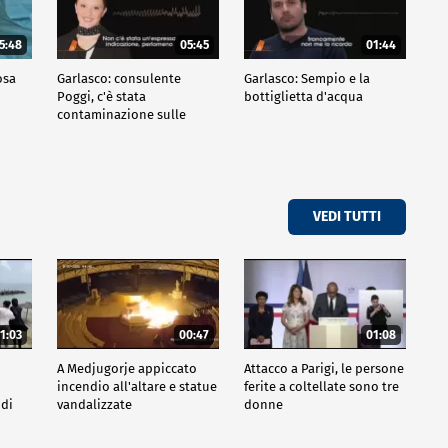
5:48
05:45
01:44
osa
Garlasco: consulente
Garlasco: Sempio e la
Poggi, c'è stata
bottiglietta d'acqua
contaminazione sulle
unghie?
VEDI TUTTI
1:03
00:47
01:08
A Medjugorje appiccato
Attacco a Parigi, le persone
incendio all'altare e statue
ferite a coltellate sono tre
 di
vandalizzate
donne