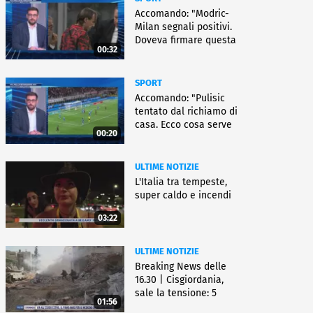
Accomando: "Modric-
Milan segnali positivi.
Doveva firmare questa
00:32
settimana, ma..."
SPORT
Accomando: "Pulisic
tentato dal richiamo di
casa. Ecco cosa serve
00:20
per partire"
ULTIME NOTIZIE
L'Italia tra tempeste,
super caldo e incendi
03:22
ULTIME NOTIZIE
Breaking News delle
16.30 | Cisgiordania,
sale la tensione: 5
01:56
vittime