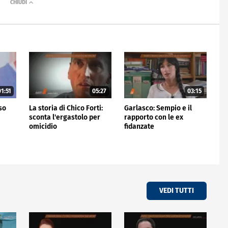
1:51
05:27
03:15
rso
La storia di Chico Forti:
Garlasco: Sempio e il
sconta l'ergastolo per
rapporto con le ex
omicidio
fidanzate
VEDI TUTTI