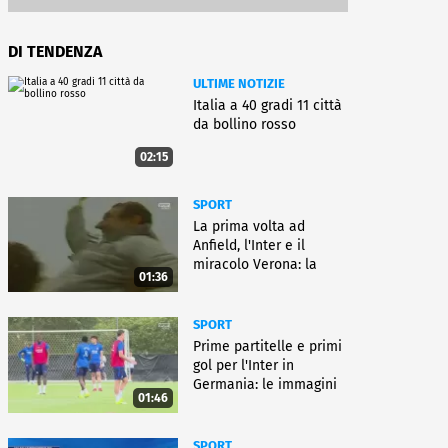
DI TENDENZA
ULTIME NOTIZIE
Italia a 40 gradi 11 città
da bollino rosso
02:15
SPORT
La prima volta ad
Anfield, l'Inter e il
miracolo Verona: la
01:36
carriera di Bagnoli
SPORT
Prime partitelle e primi
gol per l'Inter in
Germania: le immagini
01:46
SPORT