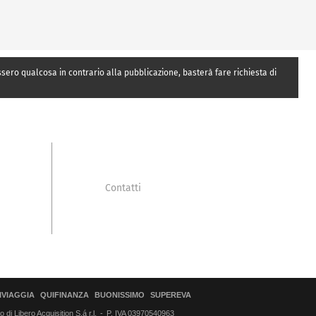
essero qualcosa in contrario alla pubblicazione, basterà fare richiesta di
Contatti
IVIAGGIA
QUIFINANZA
BUONISSIMO
SUPEREVA
di Libero Acquisition S.á r.l.
P. IVA 03970540963