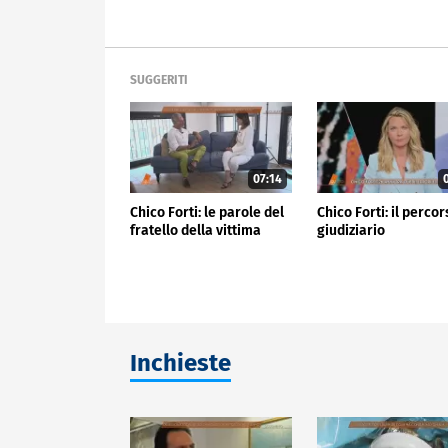
SUGGERITI
07:14
0
Chico Forti: le parole del
Chico Forti: il perco
fratello della vittima
giudiziario
Inchieste