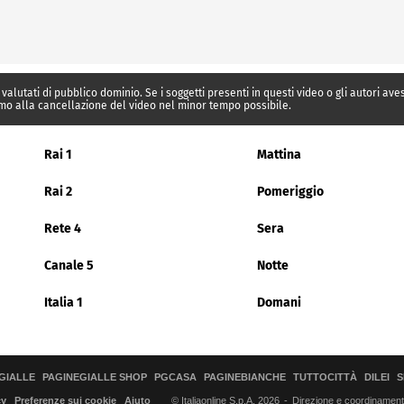
 valutati di pubblico dominio. Se i soggetti presenti in questi video o gli autori av
mo alla cancellazione del video nel minor tempo possibile.
Rai 1
Mattina
Rai 2
Pomeriggio
Rete 4
Sera
Canale 5
Notte
Italia 1
Domani
GIALLE
PAGINEGIALLE SHOP
PGCASA
PAGINEBIANCHE
TUTTOCITTÀ
DILEI
S
© Italiaonline S.p.A. 2026
Direzione e coordinamento 
cy
Preferenze sui cookie
Aiuto