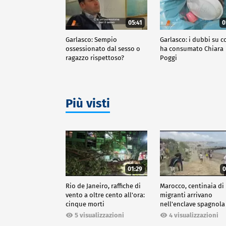
05:41
0
Garlasco: Sempio
Garlasco: i dubbi su c
ossessionato dal sesso o
ha consumato Chiara
ragazzo rispettoso?
Poggi
Più visti
01:29
0
Rio de Janeiro, raffiche di
Marocco, centinaia di
vento a oltre cento all'ora:
migranti arrivano
cinque morti
nell'enclave spagnola
Ceuta
5 visualizzazioni
4 visualizzazioni