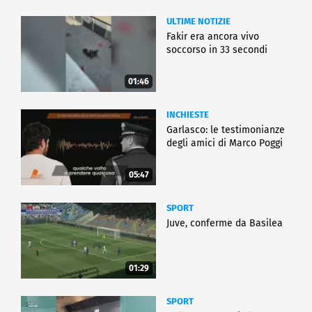
ULTIME NOTIZIE
Fakir era ancora vivo
soccorso in 33 secondi
01:46
INCHIESTE
Garlasco: le testimonianze
degli amici di Marco Poggi
05:47
SPORT
Juve, conferme da Basilea
01:29
SPORT