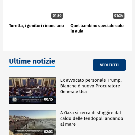
01:30
01:34
Turetta, i genitori rinunciano
Quel bambino speciale solo
in aula
Ultime notizie
VEDI TUTTI
Ex avvocato personale Trump,
Blanche è nuovo Procuratore
Generale Usa
00:15
A Gaza si cerca di sfuggire dal
caldo delle tendopoli andando
al mare
02:03