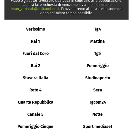
video o gli autori avessero qualcosa in contrario alla pubblicazione,
basterà fare richiesta di rimozione inviando una mail a:
team_verticali@italiaonline.it
. Provvederemo alla cancellazione del
video nel minor tempo possibile.
Verissimo
Tg4
Rai 1
Mattina
Fuori dal Coro
Tg5
Rai 2
Pomeriggio
Stasera Italia
Studioaperto
Rete 4
Sera
Quarta Repubblica
Tgcom24
Canale 5
Notte
Pomeriggio Cinque
Sport mediaset