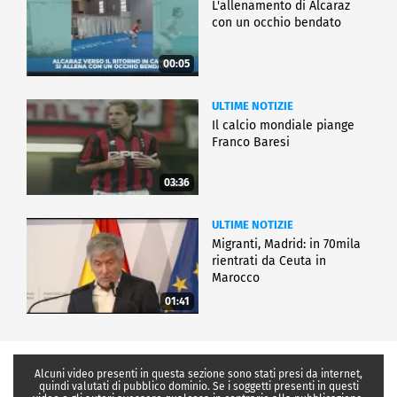
L'allenamento di Alcaraz
con un occhio bendato
00:05
ULTIME NOTIZIE
Il calcio mondiale piange
Franco Baresi
03:36
ULTIME NOTIZIE
Migranti, Madrid: in 70mila
rientrati da Ceuta in
Marocco
01:41
Alcuni video presenti in questa sezione sono stati presi da internet,
quindi valutati di pubblico dominio. Se i soggetti presenti in questi