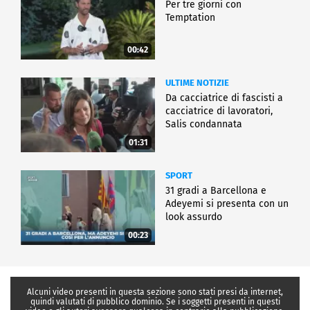
Per tre giorni con
Temptation
00:42
ULTIME NOTIZIE
Da cacciatrice di fascisti a
cacciatrice di lavoratori,
Salis condannata
01:31
SPORT
31 gradi a Barcellona e
Adeyemi si presenta con un
look assurdo
00:23
Alcuni video presenti in questa sezione sono stati presi da internet,
quindi valutati di pubblico dominio. Se i soggetti presenti in questi