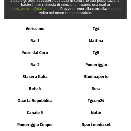
video o gli autori avessero qualcosa in contrario alla pubblicazione,
basterà fare richiesta di rimozione inviando una mail a:
team_verticali@italiaonline.it
. Provvederemo alla cancellazione del
video nel minor tempo possibile.
Verissimo
Tg4
Rai 1
Mattina
Fuori dal Coro
Tg5
Rai 2
Pomeriggio
Stasera Italia
Studioaperto
Rete 4
Sera
Quarta Repubblica
Tgcom24
Canale 5
Notte
Pomeriggio Cinque
Sport mediaset