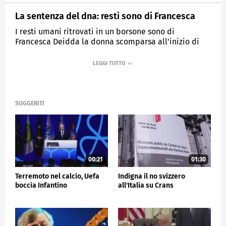
La sentenza del dna: resti sono di Francesca
I resti umani ritrovati in un borsone sono di
Francesca Deidda la donna scomparsa all'inizio di
maggio. Indagato il marito.
MEDIASET
TG5
SUGGERITI
00:21
01:30
Terremoto nel calcio, Uefa
Indigna il no svizzero
boccia Infantino
all'Italia su Crans